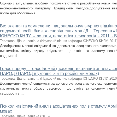
Однією з актуальних проблем психолінгвістики є розроблення нових ме
експериментального матеріалу. Традиційним методомдослідження вва
проте для оброблення ...
Виявлення та осмислення національно-культурних відмінно
свідомості носіїв близько споріднених мов / Д. І. Терехова 
ЮНЕСКО КНЛУ. Філологія, педагогіка, психологія. - 2011. - Ви
Терехова, Діана Іванівна
(
Науковий вісник кафедри ЮНЕСКО КНЛУ
,
2011
Дослідження мовної свідомості за допомогою асоціативного експерим
системність змісту образу свідомості, що стоїть за словому певній
свідомості ...
Голос народу – голос Божий (психолінгвістичний аналіз асо
НАРОД / НАРОД в українській та російській мовах)
Терехова, Діана Іванівна
(
Науковий вісник кафедри ЮНЕСКО КНЛУ
,
2010
Дослідження мовної свідомості за допомогою асоціативного експеримен
системність змісту образу свідомості, що стоїть за словому певній
свідомості в ...
Психолінгвістичний аналіз асоціативних полів стимулу Армія
мовах
Терехова, Діана Іванівна
(
2016
)