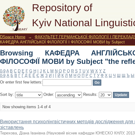
Browsing КАФЕДРА АНГЛІЙСЬКОЇ ФІ
Repository of
"the reflection of the world"
Kyiv National Linguisti
DSpace Home
→
ФАКУЛЬТЕТ ГЕРМАНСЬКОЇ ФІЛОЛОГІЇ І ПЕРЕКЛАД
КАФЕДРА АНГЛІЙСЬКОЇ ФІЛОЛОГІЇ І ФІЛОСОФІЇ МОВИ by Subject
Browsing КАФЕДРА АНГЛІЙСЬК
ФІЛОСОФІЇ МОВИ by Subject "the refle
0-9
A
B
C
D
E
F
G
H
I
J
K
L
M
N
O
P
Q
R
S
T
U
V
W
X
Y
Z
0-9
А
Б
В
Г
Ґ
Д
Е
Ё
Є
Ж
З
И
І
Ї
Й
К
Л
М
Н
О
П
Р
С
Т
У
Ф
Х
Ц
Ч
Ш
Щ
Ъ
Ы
Or enter first few letters:
Sort by:
Order:
Results:
Now showing items 1-4 of 4
Використання психолінгвістичних методів дослідження для 
зіставлень
Терехова, Діана Іванівна
(
Науковий вісник кафедри ЮНЕСКО КНЛУ
,
2013