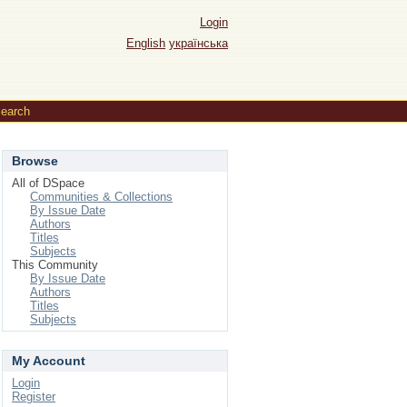
Login
English
українська
earch
Browse
All of DSpace
Communities & Collections
By Issue Date
Authors
Titles
Subjects
This Community
By Issue Date
Authors
Titles
Subjects
My Account
Login
Register