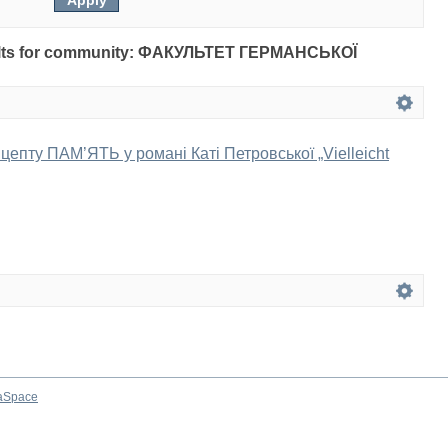
results for community: ФАКУЛЬТЕТ ГЕРМАНСЬКОЇ
цепту ПАМ’ЯТЬ у романі Каті Петровської „Vielleicht
aSpace