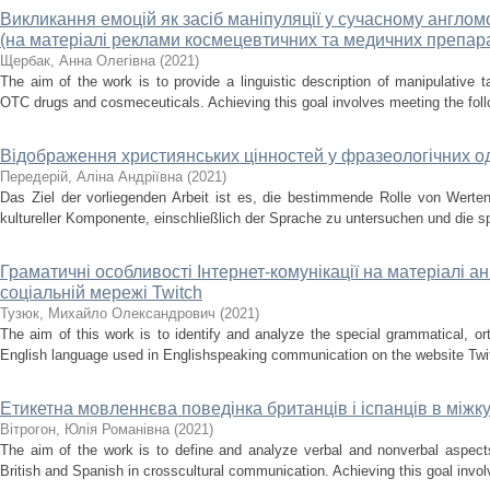
Викликання емоцій як засіб маніпуляції у сучасному англо
(на матеріалі реклами космецевтичних та медичних препара
Щербак, Анна Олегівна
(
2021
)
The aim of the work is to provide a linguistic description of manipulative t
OTC drugs and cosmeceuticals. Achieving this goal involves meeting the follow
Відображення християнських цінностей у фразеологічних о
Передерій, Аліна Андріївна
(
2021
)
Das Ziel der vorliegenden Arbeit ist es, die bestimmende Rolle von Wert
kultureller Komponente, einschließlich der Sprache zu untersuchen und die spr
Граматичні особливості Інтернет-комунікації на матеріалі а
соціальній мережі Twitch
Тузюк, Михайло Олександрович
(
2021
)
The aim of this work is to identify and analyze the special grammatical, ort
English language used in Englishspeaking communication on the website Twi
Етикетна мовленнєва поведінка британців і іспанців в міжк
Вітрогон, Юлія Романівна
(
2021
)
The aim of the work is to define and analyze verbal and nonverbal aspects
British and Spanish in crosscultural communication. Achieving this goal involve