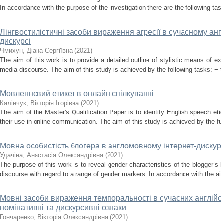
In accordance with the purpose of the investigation there are the following tasks 
Лінгвостилістичні засоби вираження агресії в сучасному а
дискурсі
Чмихун, Діана Сергіївна
(
2021
)
The aim of this work is to provide a detailed outline of stylistic means of 
media discourse. The aim of this study is achieved by the following tasks: − to
Мовленнєвий етикет в онлайн спілкуванні
Калінчук, Вікторія Ігорівна
(
2021
)
The aim of the Master's Qualification Paper is to identify English speech eti
their use in online communication. The aim of this study is achieved by the fulf
Мовна особистість блогера в англомовному інтернет-дискур
Удачіна, Анастасія Олександрівна
(
2021
)
The purpose of this work is to reveal gender characteristics of the blogger’s l
discourse with regard to a range of gender markers. In accordance with the aim
Мовні засоби вираження темпоральності в сучасних англійськ
номінативні та дискурсивні ознаки
Гончаренко, Вікторія Олександрівна
(
2021
)