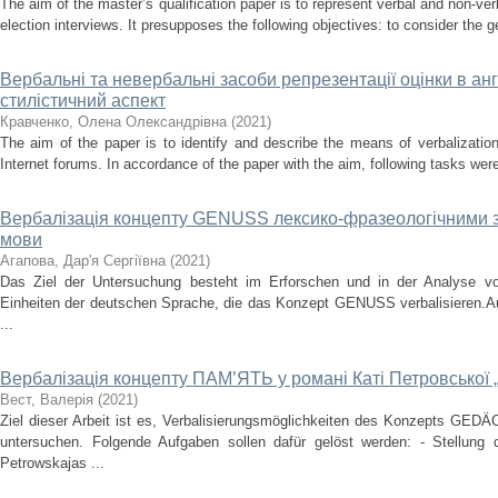
The aim of the master’s qualification paper is to represent verbal and non-ver
election interviews. It presupposes the following objectives: to consider the ge
Вербальні та невербальні засоби репрезентації оцінки в а
стилістичний аспект
Кравченко, Олена Олександрівна
(
2021
)
The aim of the paper is to identify and describe the means of verbalization
Internet forums. In accordance of the paper with the aim, following tasks were 
Вербалізація концепту GENUSS лексико-фразеологічними з
мови
Агапова, Дар'я Сергіївна
(
2021
)
Das Ziel der Untersuchung besteht im Erforschen und in der Analyse vo
Einheiten der deutschen Sprache, die das Konzept GENUSS verbalisieren.Au
...
Вербалізація концепту ПАМ’ЯТЬ у романі Каті Петровської „V
Вест, Валерія
(
2021
)
Ziel dieser Arbeit ist es, Verbalisierungsmöglichkeiten des Konzepts GED
untersuchen. Folgende Aufgaben sollen dafür gelöst werden: - Stellu
Petrowskajas ...