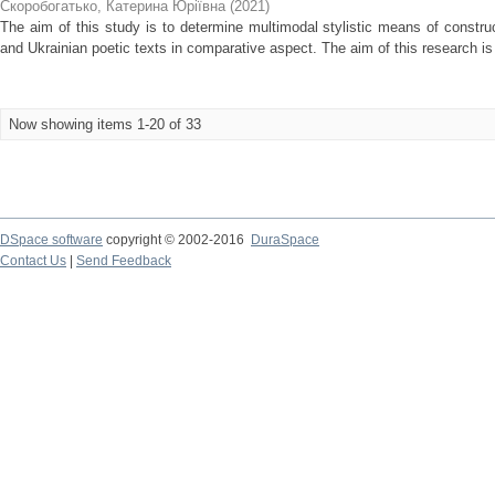
Скоробогатько, Катерина Юріївна
(
2021
)
The aim of this study is to determine multimodal stylistic means of const
and Ukrainian poetic texts in comparative aspect. The aim of this research is
Now showing items 1-20 of 33
DSpace software
copyright © 2002-2016
DuraSpace
Contact Us
|
Send Feedback