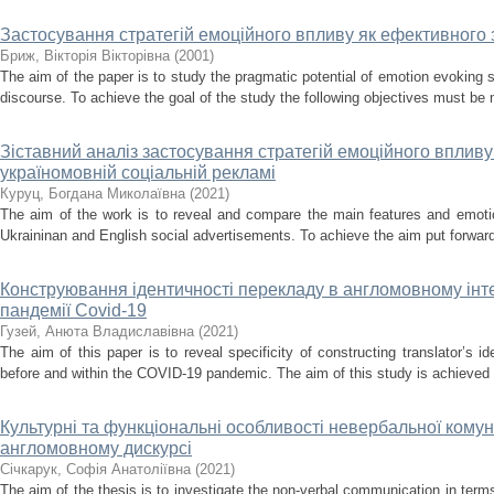
Застосування стратегій емоційного впливу як ефективного 
Бриж, Вікторія Вікторівна
(
2001
)
The aim of the paper is to study the pragmatic potential of emotion evoking 
discourse. To achieve the goal of the study the following objectives must be
Зіставний аналіз застосування стратегій емоційного впливу
україномовній соціальній рекламі
Куруц, Богдана Миколаївна
(
2021
)
The aim of the work is to reveal and compare the main features and emot
Ukraininan and English social advertisements. To achieve the aim put forward i
Конструювання ідентичності перекладу в англомовному інтер
пандемії Covid-19
Гузей, Анюта Владиславівна
(
2021
)
The aim of this paper is to reveal specificity of constructing translator’s i
before and within the COVID-19 pandemic. The aim of this study is achieved b
Культурні та функціональні особливості невербальної комун
англомовному дискурсі
Січкарук, Софія Анатоліївна
(
2021
)
The aim of the thesis is to investigate the non-verbal communication in terms 