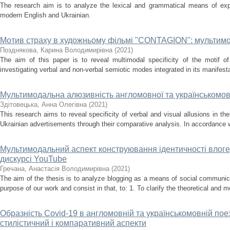
The research aim is to analyze the lexical and grammatical means of expr
modern English and Ukrainian.
Мотив страху в художньому фільмі "CONTAGION": мультим
Позднякова, Карина Володимирівна
(
2021
)
The aim of this paper is to reveal multimodal specificity of the motif of 
investigating verbal and non-verbal semiotic modes integrated in its manifestat
Мультимодальна алюзивність англомовної та українськомовн
Здітовецька, Анна Олегівна
(
2021
)
This research aims to reveal specificity of verbal and visual allusions in the
Ukrainian advertisements through their comparative analysis. In accordance wit
Мультимодальний аспект конструювання ідентичності влог
дискурсі YouTube
Гречана, Анастасія Володимирівна
(
2021
)
The aim of the thesis is to analyze blogging as a means of social communic
purpose of our work and consist in that, to: 1. To clarify the theoretical and 
Образність Covid-19 в англомовній та українськомовній пое
стилістичний і компаративний аспекти