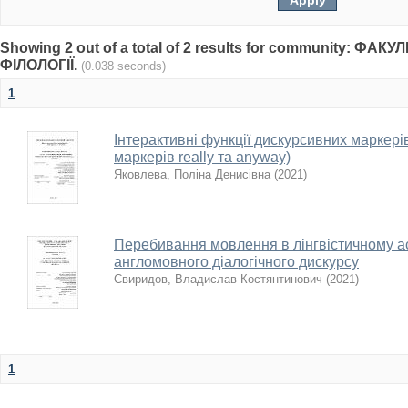
Showing 2 out of a total of 2 results for community: Ф
ФІЛОЛОГІЇ.
(0.038 seconds)
1
Інтерактивні функції дискурсивних маркері
маркерів really та anyway)
Яковлева, Поліна Денисівна
(
2021
)
Перебивання мовлення в лінгвістичному асп
англомовного діалогічного дискурсу
Свиридов, Владислав Костянтинович
(
2021
)
1