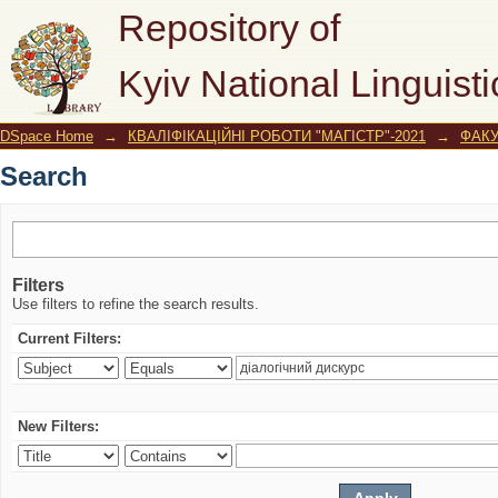
Search
Repository of
Kyiv National Linguisti
DSpace Home
→
КВАЛІФІКАЦІЙНІ РОБОТИ "МАГІСТР"-2021
→
ФАКУ
Search
Filters
Use filters to refine the search results.
Current Filters:
New Filters: