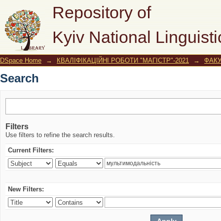
Search
Repository of
Kyiv National Linguisti
DSpace Home
→
КВАЛІФІКАЦІЙНІ РОБОТИ "МАГІСТР"-2021
→
ФАКУ
Search
Filters
Use filters to refine the search results.
Current Filters:
New Filters: