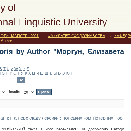
огія by Author "Моргун, Єлизавета Па
y of
onal Linguistic University
ОТИ "МАГІСТР"-2021
→
ФАКУЛЬТЕТ СХОДОЗНАВСТВА
→
КАФЕДРА
 Author
огія by Author "Моргун, Єлизавета
S
T
U
V
W
X
Y
Z
Н
О
П
Р
С
Т
У
Ф
Х
Ц
Ч
Ш
Щ
Ъ
Ы
Ь
Э
Ю
Я
Results:
вання та перекладу лексики японських комп'ютерних ігор
 оригінальний текст з його перекладом за допомогою методу