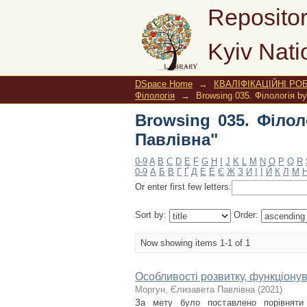
Browsing 035. Філол
Repositor
Kyiv Nati
DSpace Home
→
КВАЛІФІКАЦІЙНІ РОБ
Філологія
→
Browsing 035. Філологія by
Browsing 035. Філол
Павлівна"
0-9
A
B
C
D
E
F
G
H
I
J
K
L
M
N
O
P
Q
R
0-9
А
Б
В
Г
Ґ
Д
Е
Ё
Є
Ж
З
И
І
Ї
Й
К
Л
М
Or enter first few letters:
Sort by:
Order:
Now showing items 1-1 of 1
Особливості розвитку, функціону
Моргун, Єлизавета Павлівна
(
2021
)
За мету було поставлено порівняти