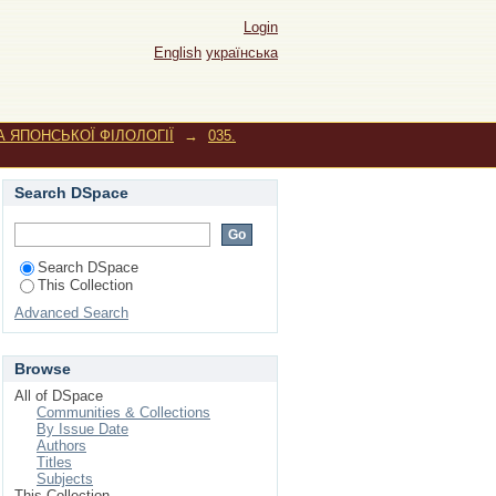
влівна"
Login
English
українська
 ЯПОНСЬКОЇ ФІЛОЛОГІЇ
→
035.
Search DSpace
Search DSpace
This Collection
Advanced Search
Browse
All of DSpace
Communities & Collections
By Issue Date
Authors
Titles
Subjects
This Collection