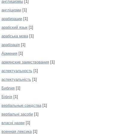
англицизмы
[1]
англіцизми
[1]
арабизации
[1]
арабский язык
[1]
арабська мова
[1]
арабізація
[1]
Армения
[1]
армянские заимствования
[1]
аспектуальность
[1]
аспектуальність
[1]
Библия
[1]
Біблія
[1]
вербальные средства
[1]
вербальні засоби
[1]
власні назви
[1]
военная лексика
[1]