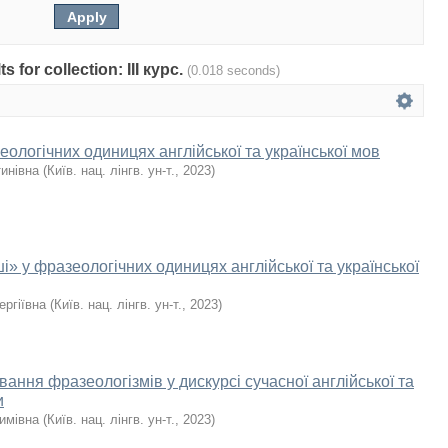
s for collection: ІІІ курс.
(0.018 seconds)
еологічних одиницях англійської та української мов
инівна
(
Київ. нац. лінгв. ун-т.
,
2023
)
» у фразеологічних одиницях англійської та української
ергіївна
(
Київ. нац. лінгв. ун-т.
,
2023
)
ання фразеологізмів у дискурсі сучасної англійської та
и
имівна
(
Київ. нац. лінгв. ун-т.
,
2023
)