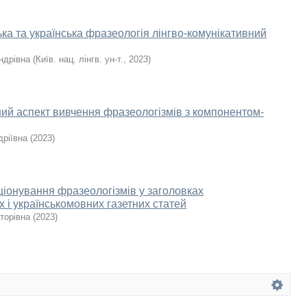
ка та українська фразеологія лінгво-комунікативний
ндрівна
(
Київ. нац. лінгв. ун-т.
,
2023
)
ний аспект вивчення фразеологізмів з компонентом-
дріївна
(
2023
)
іонування фразеологізмів у заголовках
 і українськомовних газетних статей
торівна
(
2023
)