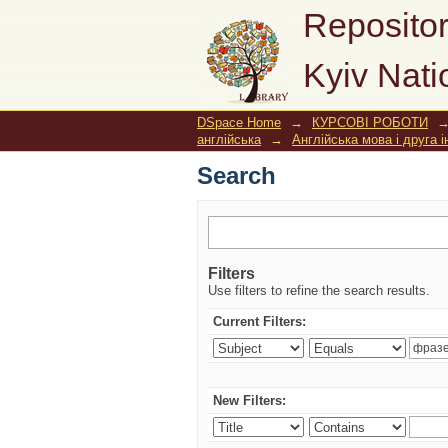
Search
Repositor
Kyiv Nati
DSpace Home
→
КУРСОВІ РОБОТИ
англійська
→
Англійська мова і друга 
Search
Filters
Use filters to refine the search results.
Current Filters:
New Filters: