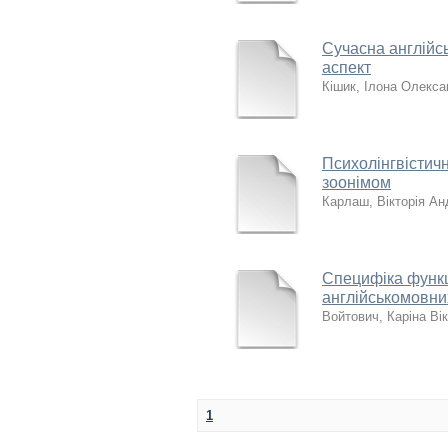
Сучасна англійсь
аспект
Кішик, Ілона Олекса
Психолінгвістич
зоонімом
Карлаш, Вікторія Ан
Специфіка функц
англійськомовних
Войтович, Каріна Вік
1