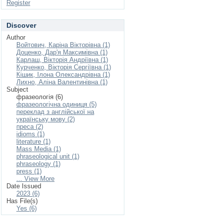
Register
Discover
Author
Войтович, Каріна Вікторівна (1)
Доценко, Дар'я Максимівна (1)
Карлаш, Вікторія Андріївна (1)
Курченко, Вікторія Сергіївна (1)
Кішик, Ілона Олександрівна (1)
Лихно, Аліна Валентинівна (1)
Subject
фразеологія (6)
фразеологічна одиниця (5)
переклад з англійської на
українську мову (2)
преса (2)
idioms (1)
literature (1)
Mass Media (1)
phraseological unit (1)
phraseology (1)
press (1)
... View More
Date Issued
2023 (6)
Has File(s)
Yes (6)