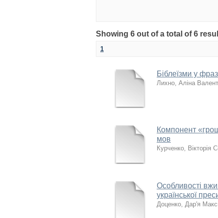
Showing 6 out of a total of 6 result
1
Біблеїзми у фраз
Лихно, Аліна Валент
Компонент «гроші
мов
Курченко, Вікторія С
Особливості вжив
української прес
Доценко, Дар'я Макс