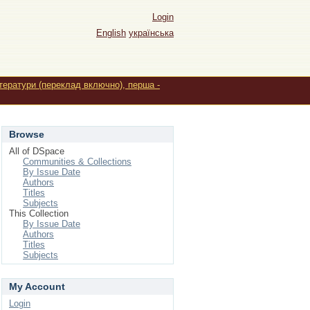
Login
English
українська
ітератури (переклад включно), перша -
Browse
All of DSpace
Communities & Collections
By Issue Date
Authors
Titles
Subjects
This Collection
By Issue Date
Authors
Titles
Subjects
My Account
Login