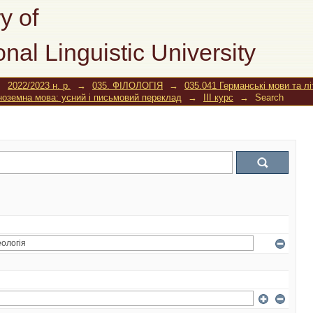
y of
onal Linguistic University
→
2022/2023 н. р.
→
035. ФІЛОЛОГІЯ
→
035.041 Германські мови та л
іноземна мова: усний і письмовий переклад
→
ІІІ курс
→
Search