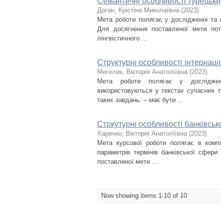
Семантичні особливості турецьк
Доган, Крістіна Миколаївна
(
2023
)
Мета роботи полягає у дослідженні та 
Для досягнення поставленої мети потр
лінгвістичного ...
Структурні особливості інтернаці
Мегелик, Вікторія Анатоліївна
(
2023
)
Мета роботи полягає у дослідженні
використовуються у текстах сучасних т
таких завдань: – має бути ...
Стркутурні особливості банківсько
Харечко, Вікторія Анатоліївна
(
2023
)
Мета курсової роботи полягає в компл
параметрів термінів банківської сфери 
поставленої мети ...
Now showing items 1-10 of 10