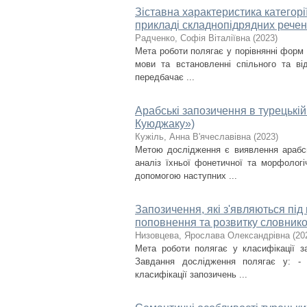
Зіставна характеристика категорії
прикладі складнопідрядних речен
Радченко, Софія Віталіївна
(
2023
)
Мета роботи полягає у порівнянні форм т
мови та встановленні спільного та від
передбачає ...
Арабські запозичення в турецькій
Куюджаку»)
Кужіль, Анна В'ячеславівна
(
2023
)
Метою дослідження є виявлення арабс
аналіз їхньої фонетичної та морфологі
допомогою наступних ...
Запозичення, які з'являються під
поповнення та розвитку словнико
Низовцева, Ярослава Олександрівна
(
20
Мета роботи полягає у класифікації з
Завдання дослідження полягає у: - 
класифікації запозичень ...