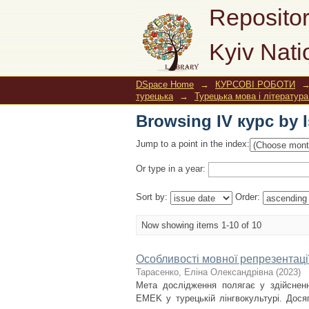
Browsing IV курс by 
Repositor
Kyiv Nati
DSpace Home
→
КУРСОВІ РОБОТИ
турецька
→
Турецька мова і літератур
Browsing IV курс by 
Jump to a point in the index:
Or type in a year:
Sort by:
Order:
Now showing items 1-10 of 10
Особливості мовної репрезентації
Тарасенко, Еліна Олександрівна
(
2023
)
Мета дослідження полягає у здійсненн
EMEK у турецькій лінгвокультурі. Дося