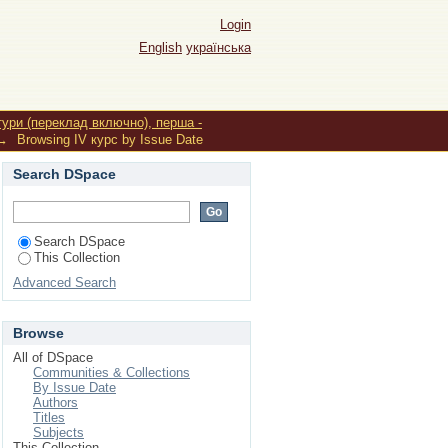
Login
English
українська
тури (переклад включно), перша -
→
Browsing IV курс by Issue Date
Search DSpace
Search DSpace
This Collection
Advanced Search
Browse
All of DSpace
Communities & Collections
By Issue Date
Authors
Titles
Subjects
This Collection