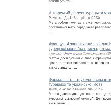
розглянути та ...
Анкарський діалект турецької мов
Роботько, Дарія Валеріївна
(
2023
)
Мета роботи полягає у висвітлені харак
поставленої мети передбачає реалізацію 
- ...
Французькі запозичення як один 
турецької мови (на прикладі тем
Галушко, Олександра Олександрівна
(
20
Метою дослідження є аналіз французьки
краси, а також виявлення їх основних
таких завдань: - ...
Формальні та структурно-семантич
турецької та української мов)
Джим, Анастасія Миколаївна
(
2023
)
Метою даного дослідження є рогляд фу
турецької міжмовної омонімії. Для дося
висвітлити ...