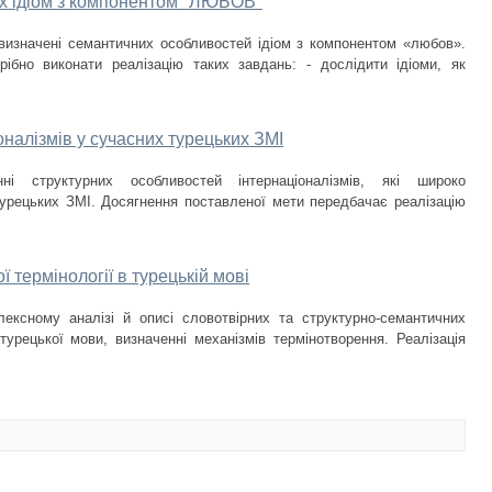
их ідіом з компонентом "ЛЮБОВ"
визначені семантичних особливостей ідіом з компонентом «любов».
ібно виконати реалізацію таких завдань: - дослідити ідіоми, як
оналізмів у сучасних турецьких ЗМІ
 структурних особливостей інтернаціоналізмів, які широко
урецьких ЗМІ. Досягнення поставленої мети передбачає реалізацію
ї термінології в турецькій мові
ексному аналізі й описі словотвірних та структурно-семантичних
турецької мови, визначенні механізмів термінотворення. Реалізація