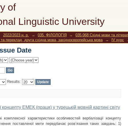
Issue Date
y of
onal Linguistic University
→
2022/2023 н. р.
→
035. ФІЛОЛОГІЯ
→
035.068 Східні мови та літера
а та переклад, друга східна мова, західноєвропейська мова
→
IV курс
Issue Date
Results:
 концепту ЕМЕК (праця) у турецькій мовній картині світу
і комплексної характеристики особливостей вербалізації концепту
гнення поставленої мети передбачає розв’язання таких завдань: 1)