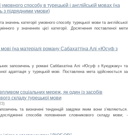
 умовного способу в турецькій і англійській мовах (на
ь з підрядними умови)
а значень категорії умовного способу турецької мови та англійської
мінного у значеннях цієї категорії. Досягнення поставленої мети
 мові (на матеріалі роману Сабахаттіна Алі «Юсуф з
ьких запозичень у романі Саббахатіна Алі «Юсуф з Куюджаку» та
чної адаптація у турецькій мові. Поставлена мета здійснюється за
 впливом соціальних мереж, як один із засобів
вого складу турецької мови
23
)
апозичень та визначені тенденцій завдяки яким вони з’являються.
дослідженні способів поповнення словникового складу мови; -