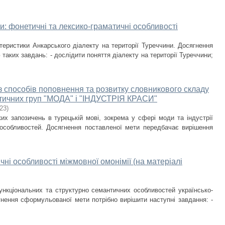
и: фонетичні та лексико-граматичні особливості
теристики Анкарського діалекту на території Туреччини. Досягнення
таких завдань: - дослідити поняття діалекту на території Туреччини;
із способів поповнення та розвитку словникового складу
атичних груп "МОДА" і "ІНДУСТРІЯ КРАСИ"
23
)
х запозичень в турецькій мові, зокрема у сфері моди та індустрії
 особливостей. Досягнення поставленої мети передбачає вирішення
ні особливості міжмовної омонімії (на матеріалі
нкціональних та структурно семантичних особливостей українсько-
гнення сформульованої мети потрібно вирішити наступні завдання: -