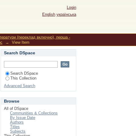
рекладах заголовків
Login
English
українська
ітератури (переклад включно), перша -
рс
→
View Item
Search DSpace
Search DSpace
This Collection
Advanced Search
Browse
All of DSpace
Communities & Collections
By Issue Date
Authors
Titles
Subjects
This Collection