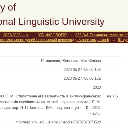
лентність в англо-українських пе
y of
ей
onal Linguistic University
→
2022/2023 н. р.
→
035. ФІЛОЛОГІЯ
→
035.041 Германські мови та л
іноземна мова: усний і письмовий переклад у бізнес-комунікації
→
III ку
Романчева, Єлізавета Михайлівна
2023-05-27T08:00:13Z
2023-05-27T08:00:13Z
2023
ва Є. М. Стилістична еквівалентність в англо-українських
en_US
заголовків публіцистичних статей : курсова робота / Є. М.
наук. кер. Н. П. Ізотова ; Київ. нац. лінгв. ун-т. - К., 2023.
- 28 с.
http://rep.knlu.edu.ua/xmlui/handle/787878787/3520