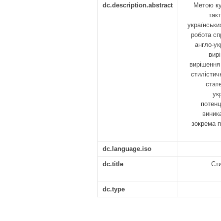
dc.description.abstract
Метою ку
такт
українськи
робота сп
англо-ук
вир
вирішення 
стилістич
стате
ук
потенц
виник
зокрема п
dc.language.iso
dc.title
Сти
dc.type