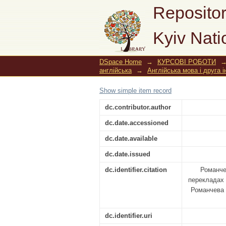
Стилістична еквіва
Repositor
публіцистичних стат
Kyiv Nati
DSpace Home
→
КУРСОВІ РОБОТИ
англійська
→
Англійська мова і друга 
Show simple item record
dc.contributor.author
dc.date.accessioned
dc.date.available
dc.date.issued
dc.identifier.citation
Романче
перекладах 
Романчева ; 
dc.identifier.uri