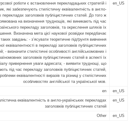
рсової роботи є встановлення перекладацьких стратегій і
en_US
ик, які забезпечують стилістичну еквівалентність в англо-
х перекладах заголовків публіцистичних статей. До того ж
рямована на визначення труднощів, які виникають під час
раїнського перекладу заголовків, та окреслення шляхів їх
ішення. Визначена мета цієї наукової розвідки передбачає
таких завдань: - з’ясувати теоретичне підґрунтя вивчення
ної еквівалентності в перекладі заголовків публіцистичних
й; - визначити стилістичні особливості англійськомовних і
раїномовних заголовків публіцистичних статей в аспекті їх
іалу привернення уваги адресата; - виявити труднощі, що
ають під час перекладу заголовків публіцистичних статей,
роблеми еквівалентності виразів та різниці у стилістичних
особливостях англійської та української мов.
en
en_US
лістична еквівалентність в англо-українських перекладах
en_US
заголовків публіцистичних статей
Other
en_US