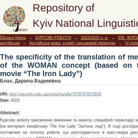
The specificity of the translation of 
Repository of
(based on the material of the movie “T
Kyiv National Linguisti
DSpace Home
→
КУРСОВІ РОБОТИ
→
2022/2023 н. р.
→
035. ФІЛО
англійська
→
Англійська мова: усний і письмовий переклад
→
IV кур
The specificity of the translation of m
of the WOMAN concept (based on th
movie “The Iron Lady”)
Блах, Дарина Вадимівна
URI:
http://rep.knlu.edu.ua/xmlui/handle/787878787/3535
Date:
2023
Abstract:
Курсову роботу присвячено вивченню та аналізу cпецифікb перекладу з
(на матеріалі кінофільму The Iron Lady ‘Залiзна ледi’). В ході дослід
поставлені на початку роботи, що розглядаються в масс-медіа диск