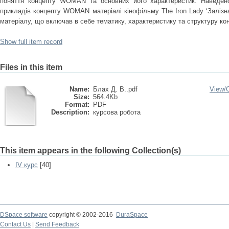
поняття концепту WOMAN та основних його характеристик. Наведен
прикладів концепту WOMAN матеріалі кінофільму The Iron Lady ‘Залiзна
матеріалу, що включав в себе тематику, характеристику та структуру 
Show full item record
Files in this item
Name:
Блах Д. В..pdf
View/
Size:
564.4Kb
Format:
PDF
Description:
курсова робота
This item appears in the following Collection(s)
IV курс
[40]
DSpace software
copyright © 2002-2016
DuraSpace
Contact Us
|
Send Feedback