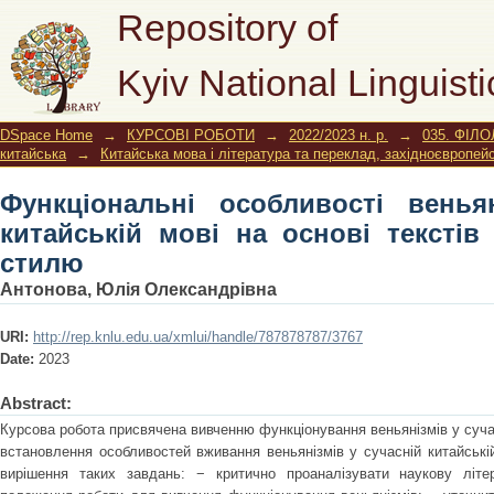
Функціональні особливості веньяніз
Repository of
текстів офіційно-ділового стилю
Kyiv National Linguisti
DSpace Home
→
КУРСОВІ РОБОТИ
→
2022/2023 н. р.
→
035. ФІЛО
китайська
→
Китайська мова і література та переклад, західноєвропей
Функціональні особливості венья
китайській мові на основі текстів
стилю
Антонова, Юлія Олександрівна
URI:
http://rep.knlu.edu.ua/xmlui/handle/787878787/3767
Date:
2023
Abstract:
Курсова робота присвячена вивченню функціонування веньянізмів у сучас
встановлення особливостей вживання веньянізмів у сучасній китайські
вирішення таких завдань: − критично проаналізувати наукову літе