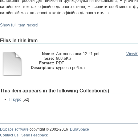
положення роботи для вивчення функціонування веньянізмів; − уточнит
китайських текстах офіційно-ділового стилю; − виявити особливості фу
китайській мові на основі текстів офіційно-ділового стилю.
Show full item record
Files in this item
Name:
Антонова пкит12-21.pdf
View/
Size:
988.6Kb
Format:
PDF
Description:
курсова робота
This item appears in the following Collection(s)
II курс
[52]
DSpace software
copyright © 2002-2016
DuraSpace
Contact Us
|
Send Feedback