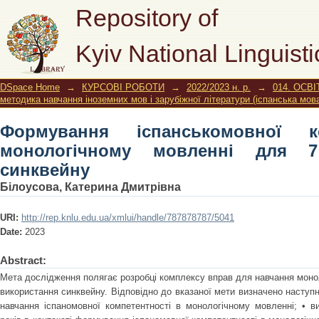
Формування іспанськомовної компет
Repository of
7 класу засобом синквейну
Kyiv National Linguisti
DSpace Home
→
КУРСОВІ РОБОТИ
→
2022/2023 н. р.
→
014. ОСВІ
методика навчання іноземних мов і зарубіжної літератури (іспанська мов
Формування іспанськомовної к
монологічному мовленні для 
синквейну
Білоусова, Катерина Дмитрівна
URI:
http://rep.knlu.edu.ua/xmlui/handle/787878787/5041
Date:
2023
Abstract:
Мета дослідження полягає розробці комплексу вправ для навчання моно
використання синквейну. Відповідно до вказаної мети визначено наступн
навчання іспаномовної компетентності в монологічному мовленні; • ви