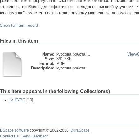
років в контексті формування іспаномовної компетентності в монологічн
та вміння, необхідні для ефективного складання синквейну учнями; 
іспаномовної компетентності в монологічному мовленні за допомогою си
Show full item record
Files in this item
Name:
курсова робота ...
View/
Size:
361.7Kb
Format:
PDF
Description:
курсова робота
This item appears in the following Collection(s)
IV КУРС
[10]
DSpace software
copyright © 2002-2016
DuraSpace
Contact Us
|
Send Feedback