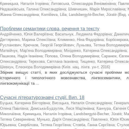
Криницька, Наталія Ігорівна
;
Литовська, Олександра Веніамінівна
;
Павле
Недашківська, Галина Олександрівна
;
Шимчишин, Марія Мирославівна
;
Жанна Олександрівна
;
Kornilieva, Lilia
;
Landsbergytė-Becher, Jūratė
(
Вид. 
Проблеми семантики слова, речення та тексту
Андрійченко, Юлія Валеріївна
;
Васильчук, Людмила Федорівна
;
Данилич
Дегтяренко, Марина Олексіївна
;
Клименко, Ніна Федорівна
;
Корбозерова,
Русланович
;
Крючков, Георгій Георгійович
;
Луньова, Тетяна Володимирі
Матвійчук, Мар'яна Володимирівна
;
Міхіденко, Катерина Олександрівна
;
Пашкова, Надія Іванівна
;
Попова, Олена Володимирівна
;
Саранюк, Євгені
Олександрівна
;
Терехова, Світлана Іванівна
;
Тищенко, Катерина Олекса
Шевкун, Елеонора Володимирівна
(
Київ. нац. лінгв. ун-т
,
2016
)
Збірник вміщує статті, в яких досліджуються сучасні проблеми мо
історичного і типологічного мовознавства, лінгвосемантики, лінг
лінгвокомунікації та ...
Сучасні літературознавчі студії. Вип. 18
Буцька, Катерина Вікторівна
;
Висоцька, Наталія Олександрівна
;
Генерал
Олена Павлівна
;
Демська-Будзуляк, Леся Мар'янівна
;
Канчура, Євгенія 
Миколаївна
;
Криницька, Наталія Ігорівна
;
Landsbergytė-Becher, Jūratė
;
Ма
Тетяна Северинівна
;
Мунько, Дар'я Олександрівна
;
Павленко, Юлія Юхи
Юрьевна
;
Свербілова, Тетяна Георгіївна
;
Стовба, Ганна Сергіївна
;
Стулов