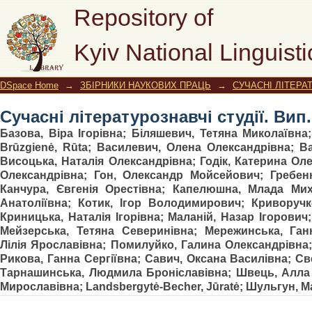
Сучасні літературознавчі студії. Вип.
Repository of
Kyiv National Linguisti
DSpace Home
→
ЗБІРНИКИ НАУКОВИХ ПРАЦЬ
→
СУЧАСНІ ЛІТЕРАТ
Сучасні літературознавчі студії. Вип.
Базова, Віра Ігорівна
;
Біляшевич, Тетяна Миколаївна
Brūzgienė, Rūta
;
Василевич, Олена Олександрівна
;
Ва
Висоцька, Наталія Олександрівна
;
Годік, Катерина Ол
Олександрівна
;
Гон, Олександр Мойсейович
;
Гребен
Канчура, Євгенія Орестівна
;
Капелюшна, Млада Мих
Анатоліївна
;
Котик, Ігор Володимирович
;
Криворучк
Криницька, Наталія Ігорівна
;
Маланій, Назар Ігорович
Мейзерська, Тетяна Северинівна
;
Мережинська, Ган
Лілія Ярославівна
;
Помилуйко, Галина Олександрівна
Рикова, Ганна Сергіївна
;
Савич, Оксана Василівна
;
Св
Тарнашинська, Людмила Броніславівна
;
Швець, Алла 
Мирославівна
;
Landsbergytė-Becher, Jūratė
;
Шульгун, М