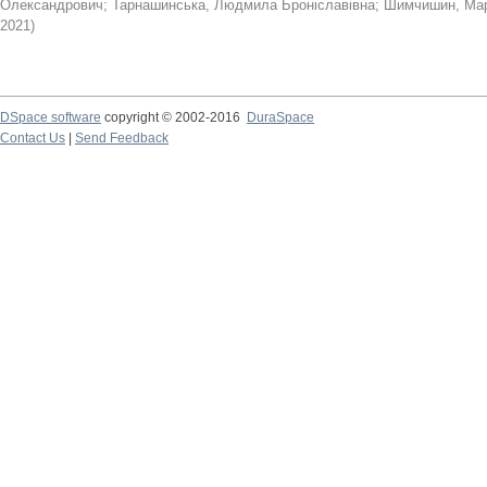
Олександрович
;
Тарнашинська, Людмила Броніславівна
;
Шимчишин, Мар
2021
)
DSpace software
copyright © 2002-2016
DuraSpace
Contact Us
|
Send Feedback