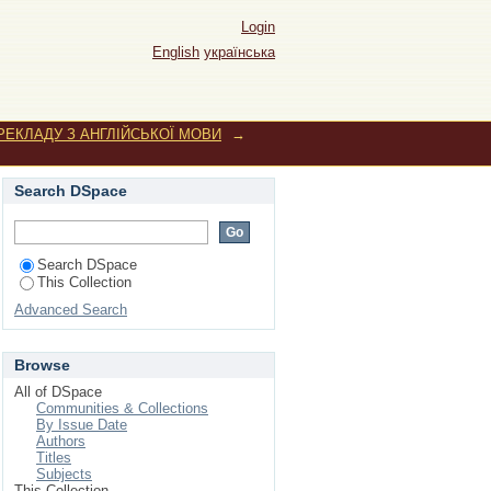
Login
English
українська
ЕРЕКЛАДУ З АНГЛІЙСЬКОЇ МОВИ
→
Search DSpace
Search DSpace
This Collection
Advanced Search
Browse
All of DSpace
Communities & Collections
By Issue Date
Authors
Titles
Subjects
This Collection