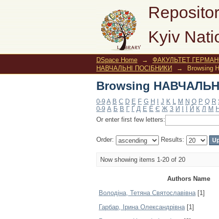
Browsing НАВЧАЛЬНІ
Repositor
Kyiv Nati
DSpace Home
→
ФАКУЛЬТЕТ ГЕРМАНС
НАВЧАЛЬНІ ПОСІБНИКИ
→
Browsing 
Browsing НАВЧАЛЬНІ
0-9
A
B
C
D
E
F
G
H
I
J
K
L
M
N
O
P
Q
R
0-9
А
Б
В
Г
Ґ
Д
Е
Ё
Є
Ж
З
И
І
Ї
Й
К
Л
М
Or enter first few letters:
Order:
Results:
Now showing items 1-20 of 20
Authors Name
Володіна, Тетяна Святославівна
[1]
Гарбар, Ірина Олександрівна
[1]