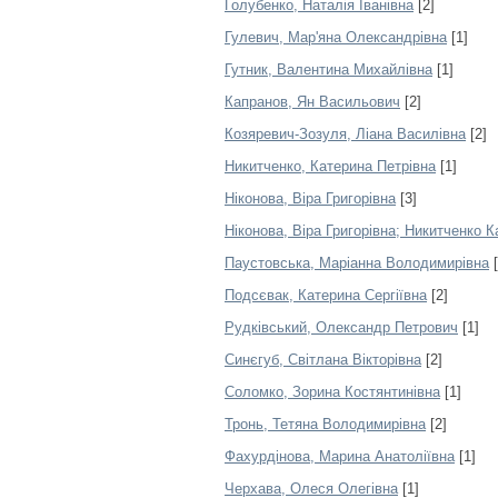
Голубенко, Наталія Іванівна
[2]
Гулевич, Мар'яна Олександрівна
[1]
Гутник, Валентина Михайлівна
[1]
Капранов, Ян Васильович
[2]
Козяревич-Зозуля, Ліана Василівна
[2]
Никитченко, Катерина Петрівна
[1]
Ніконова, Віра Григорівна
[3]
Ніконова, Віра Григорівна; Никитченко 
Паустовська, Маріанна Володимирівна
[
Подсєвак, Катерина Сергіївна
[2]
Рудківський, Олександр Петрович
[1]
Синєгуб, Світлана Вікторівна
[2]
Соломко, Зорина Костянтинівна
[1]
Тронь, Тетяна Володимирівна
[2]
Фахурдінова, Марина Анатоліївна
[1]
Черхава, Олеся Олегівна
[1]