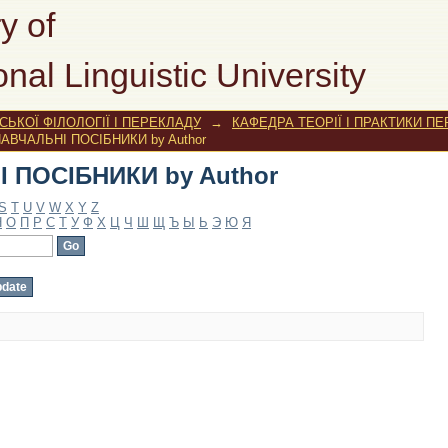
 ПОСІБНИКИ by Author
y of
onal Linguistic University
ЬКОЇ ФІЛОЛОГІЇ І ПЕРЕКЛАДУ
→
КАФЕДРА ТЕОРІЇ І ПРАКТИКИ П
НАВЧАЛЬНІ ПОСІБНИКИ by Author
 ПОСІБНИКИ by Author
S
T
U
V
W
X
Y
Z
Н
О
П
Р
С
Т
У
Ф
Х
Ц
Ч
Ш
Щ
Ъ
Ы
Ь
Э
Ю
Я