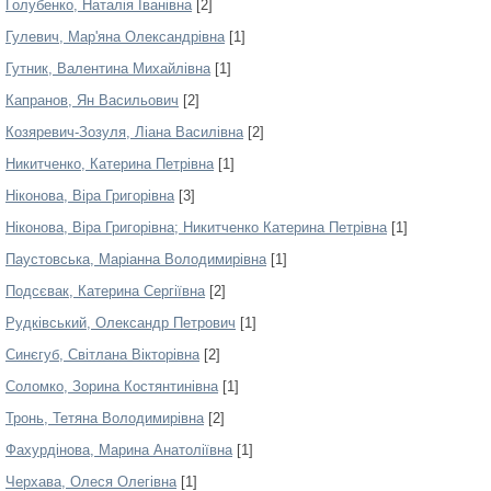
Голубенко, Наталія Іванівна
[2]
Гулевич, Мар'яна Олександрівна
[1]
Гутник, Валентина Михайлівна
[1]
Капранов, Ян Васильович
[2]
Козяревич-Зозуля, Ліана Василівна
[2]
Никитченко, Катерина Петрівна
[1]
Ніконова, Віра Григорівна
[3]
Ніконова, Віра Григорівна; Никитченко Катерина Петрівна
[1]
Паустовська, Маріанна Володимирівна
[1]
Подсєвак, Катерина Сергіївна
[2]
Рудківський, Олександр Петрович
[1]
Синєгуб, Світлана Вікторівна
[2]
Соломко, Зорина Костянтинівна
[1]
Тронь, Тетяна Володимирівна
[2]
Фахурдінова, Марина Анатоліївна
[1]
Черхава, Олеся Олегівна
[1]