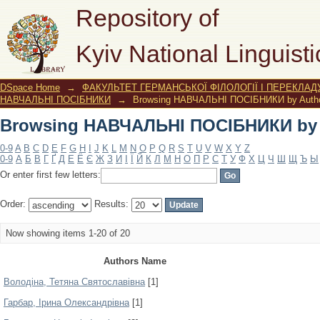
Browsing НАВЧАЛЬНІ ПОСІБНИКИ by 
Repository of
Kyiv National Linguisti
DSpace Home
→
ФАКУЛЬТЕТ ГЕРМАНСЬКОЇ ФІЛОЛОГІЇ І ПЕРЕКЛАД
НАВЧАЛЬНІ ПОСІБНИКИ
→
Browsing НАВЧАЛЬНІ ПОСІБНИКИ by Auth
Browsing НАВЧАЛЬНІ ПОСІБНИКИ by 
0-9
A
B
C
D
E
F
G
H
I
J
K
L
M
N
O
P
Q
R
S
T
U
V
W
X
Y
Z
0-9
А
Б
В
Г
Ґ
Д
Е
Ё
Є
Ж
З
И
І
Ї
Й
К
Л
М
Н
О
П
Р
С
Т
У
Ф
Х
Ц
Ч
Ш
Щ
Ъ
Ы
Or enter first few letters:
Order:
Results:
Now showing items 1-20 of 20
Authors Name
Володіна, Тетяна Святославівна
[1]
Гарбар, Ірина Олександрівна
[1]