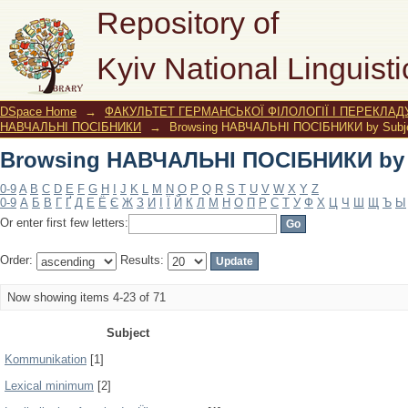
Browsing НАВЧАЛЬНІ ПОСІБНИКИ by 
Repository of
Kyiv National Linguisti
DSpace Home
→
ФАКУЛЬТЕТ ГЕРМАНСЬКОЇ ФІЛОЛОГІЇ І ПЕРЕКЛАД
НАВЧАЛЬНІ ПОСІБНИКИ
→
Browsing НАВЧАЛЬНІ ПОСІБНИКИ by Subj
Browsing НАВЧАЛЬНІ ПОСІБНИКИ by 
0-9
A
B
C
D
E
F
G
H
I
J
K
L
M
N
O
P
Q
R
S
T
U
V
W
X
Y
Z
0-9
А
Б
В
Г
Ґ
Д
Е
Ё
Є
Ж
З
И
І
Ї
Й
К
Л
М
Н
О
П
Р
С
Т
У
Ф
Х
Ц
Ч
Ш
Щ
Ъ
Ы
Or enter first few letters:
Order:
Results:
Now showing items 4-23 of 71
Subject
Kommunikation
[1]
Lexical minimum
[2]