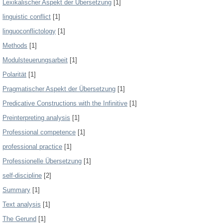
Lexikalischer Aspekt der Übersetzung
[1]
linguistic conflict
[1]
linguoconflictology
[1]
Methods
[1]
Modulsteuerungsarbeit
[1]
Polarität
[1]
Pragmatischer Aspekt der Übersetzung
[1]
Predicative Constructions with the Infinitive
[1]
Preinterpreting analysis
[1]
Professional competence
[1]
professional practice
[1]
Professionelle Übersetzung
[1]
self-discipline
[2]
Summary
[1]
Text analysis
[1]
The Gerund
[1]