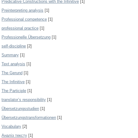
Predicative Constructions with the Infinitive
[1]
Preinterpreting analysis
[1]
Professional competence
[1]
professional practice
[1]
Professionelle Übersetzung
[1]
self-discipline
[2]
Summary
[1]
Text analysis
[1]
The Gerund
[1]
The Infinitive
[1]
The Participle
[1]
translator’s responsibility
[1]
Übersetzungsstudien
[1]
Übersetzungstransformationen
[1]
Vocabulary
[2]
Аналіз тексту
[1]