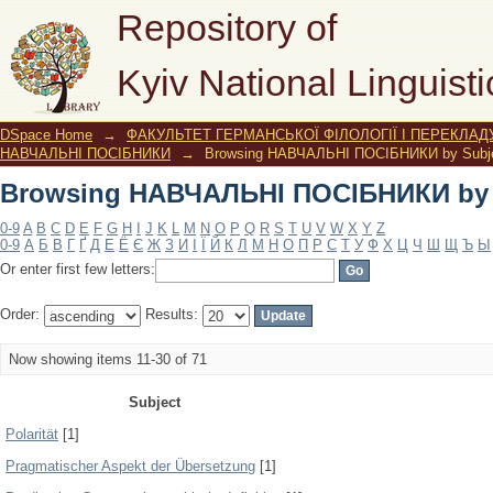
Browsing НАВЧАЛЬНІ ПОСІБНИКИ by 
Repository of
Kyiv National Linguisti
DSpace Home
→
ФАКУЛЬТЕТ ГЕРМАНСЬКОЇ ФІЛОЛОГІЇ І ПЕРЕКЛАД
НАВЧАЛЬНІ ПОСІБНИКИ
→
Browsing НАВЧАЛЬНІ ПОСІБНИКИ by Subj
Browsing НАВЧАЛЬНІ ПОСІБНИКИ by 
0-9
A
B
C
D
E
F
G
H
I
J
K
L
M
N
O
P
Q
R
S
T
U
V
W
X
Y
Z
0-9
А
Б
В
Г
Ґ
Д
Е
Ё
Є
Ж
З
И
І
Ї
Й
К
Л
М
Н
О
П
Р
С
Т
У
Ф
Х
Ц
Ч
Ш
Щ
Ъ
Ы
Or enter first few letters:
Order:
Results:
Now showing items 11-30 of 71
Subject
Polarität
[1]
Pragmatischer Aspekt der Übersetzung
[1]