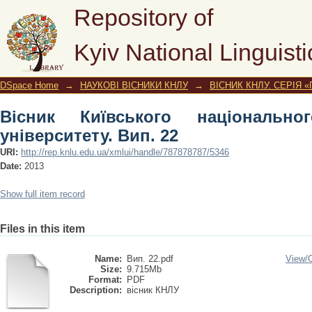
Вісник Київського національного лін
Repository of
Kyiv National Linguisti
DSpace Home
→
НАУКОВІ ВІСНИКИ КНЛУ
→
ВІСНИК КНЛУ. СЕРІЯ 
Вісник Київського національног
університету. Вип. 22
URI:
http://rep.knlu.edu.ua/xmlui/handle/787878787/5346
Date:
2013
Show full item record
Files in this item
Name:
Вип. 22.pdf
View/
Size:
9.715Mb
Format:
PDF
Description:
вісник КНЛУ