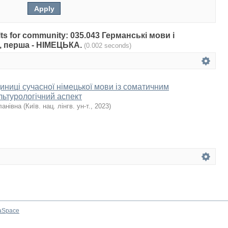
sults for community: 035.043 Германські мови і
), перша - НІМЕЦЬКА.
(0.002 seconds)
иниці сучасної німецької мови із соматичним
льтурологічний аспект
ланівна
(
Київ. нац. лінгв. ун-т.
,
2023
)
aSpace