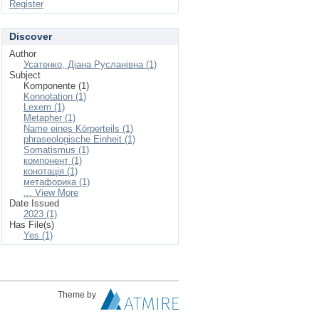
Register
Discover
Author
Усатенко, Діана Русланівна (1)
Subject
Komponente (1)
Konnotation (1)
Lexem (1)
Metapher (1)
Name eines Körperteils (1)
phraseologische Einheit (1)
Somatismus (1)
компонент (1)
конотація (1)
метафорика (1)
... View More
Date Issued
2023 (1)
Has File(s)
Yes (1)
Theme by