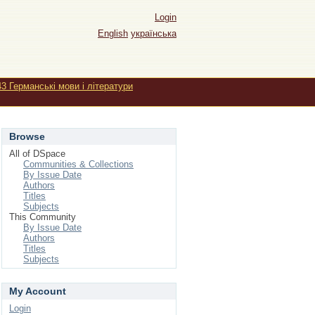
Login
English
українська
43 Германські мови і літератури
Browse
All of DSpace
Communities & Collections
By Issue Date
Authors
Titles
Subjects
This Community
By Issue Date
Authors
Titles
Subjects
My Account
Login