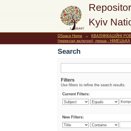
Search
Repositor
Kyiv Nati
DSpace Home
→
КВАЛІФІКАЦІЙНІ РОБ
(переклад включно), перша - НІМЕЦЬКА
Search
Filters
Use filters to refine the search results.
Current Filters:
New Filters: