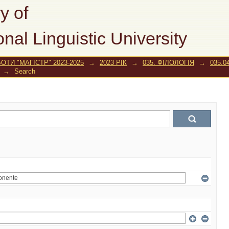
y of
onal Linguistic University
ОТИ "МАГІСТР" 2023-2025
→
2023 РІК
→
035. ФІЛОЛОГІЯ
→
035.0
→
Search