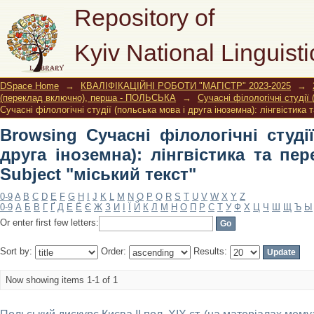
Browsing Сучасні філологічні сту
Repository of
лінгвістика та перекладознавство by 
Kyiv National Linguisti
DSpace Home
→
КВАЛІФІКАЦІЙНІ РОБОТИ "МАГІСТР" 2023-2025
→
(переклад включно), перша - ПОЛЬСЬКА
→
Сучасні філологічні студії
Сучасні філологічні студії (польська мова і друга іноземна): лінгвістика
Browsing Сучасні філологічні студі
друга іноземна): лінгвістика та пе
Subject "міський текст"
0-9
A
B
C
D
E
F
G
H
I
J
K
L
M
N
O
P
Q
R
S
T
U
V
W
X
Y
Z
0-9
А
Б
В
Г
Ґ
Д
Е
Ё
Є
Ж
З
И
І
Ї
Й
К
Л
М
Н
О
П
Р
С
Т
У
Ф
Х
Ц
Ч
Ш
Щ
Ъ
Ы
Or enter first few letters:
Sort by:
Order:
Results:
Now showing items 1-1 of 1