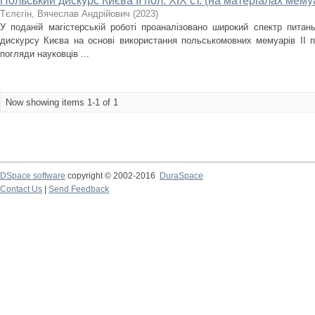
Польський дискурс Києва II пол. ХІХ ст. (на матеріалах мему
Тєлєгін, Вячеслав Андрійович
(
2023
)
У поданій магістерській роботі проаналізовано широкий спектр питань
дискурсу Києва на основі використання польськомовних мемуарів ІІ п
погляди науковців ...
Now showing items 1-1 of 1
DSpace software
copyright © 2002-2016
DuraSpace
Contact Us
|
Send Feedback