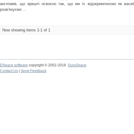
англізмів, що врешті освоєно так, що ми їх відокремлюємо як васей
розв'язуємо ...
Now showing items 1-1 of 1
DSpace software
copyright © 2002-2016
DuraSpace
Contact Us
|
Send Feedback