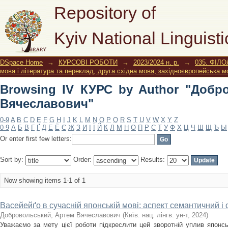
Browsing IV КУРС by Author "Добро
Repository of
Kyiv National Linguisti
DSpace Home
→
КУРСОВІ РОБОТИ
→
2023/2024 н. р.
→
035. ФІЛО
мова і література та переклад, друга східна мова, західноєвропейська м
Browsing IV КУРС by Author "Добр
Вячеславович"
0-9
A
B
C
D
E
F
G
H
I
J
K
L
M
N
O
P
Q
R
S
T
U
V
W
X
Y
Z
0-9
А
Б
В
Г
Ґ
Д
Е
Ё
Є
Ж
З
И
І
Ї
Й
К
Л
М
Н
О
П
Р
С
Т
У
Ф
Х
Ц
Ч
Ш
Щ
Ъ
Ы
Or enter first few letters:
Sort by:
Order:
Results:
Now showing items 1-1 of 1
Васейейґо в сучасній японській мові: аспект семантичний і
Добровольський, Артем Вячеславович
(
Київ. нац. лінгв. ун-т
,
2024
)
Уважаємо за мету цієї роботи підкреслити цей зворотній уплив японс