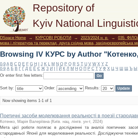
Browsing IV КУРС by Author "Котенко
Repository of
Kyiv National Linguisti
DSpace Home
→
КУРСОВІ РОБОТИ
→
2023/2024 н. р.
→
035. ФІЛО
мова і література та переклад, друга східна мова, західноєвропейська м
Browsing IV КУРС by Author "Котенко
0-9
A
B
C
D
E
F
G
H
I
J
K
L
M
N
O
P
Q
R
S
T
U
V
W
X
Y
Z
0-9
А
Б
В
Г
Ґ
Д
Е
Ё
Є
Ж
З
И
І
Ї
Й
К
Л
М
Н
О
П
Р
С
Т
У
Ф
Х
Ц
Ч
Ш
Щ
Ъ
Ы
Or enter first few letters:
Sort by:
Order:
Results:
Now showing items 1-1 of 1
Поетичні засоби моделювання реальності в поезії стародавн
Котенко, Марія Валеріївна
(
Київ. нац. лінгв. ун-т
,
2024
)
Мета цієї роботи полягає в дослідженні та аналізі поетичних засоб
стародавньої Японії для моделювання реальності. Досліджуючи техніки