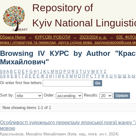
Browsing IV КУРС by Author "Красіл
Repository of
Kyiv National Linguisti
DSpace Home
→
КУРСОВІ РОБОТИ
→
2023/2024 н. р.
→
035. ФІЛО
мова і література та переклад, друга східна мова, західноєвропейська м
Browsing IV КУРС by Author "Крас
Михайлович"
0-9
A
B
C
D
E
F
G
H
I
J
K
L
M
N
O
P
Q
R
S
T
U
V
W
X
Y
Z
0-9
А
Б
В
Г
Ґ
Д
Е
Ё
Є
Ж
З
И
І
Ї
Й
К
Л
М
Н
О
П
Р
С
Т
У
Ф
Х
Ц
Ч
Ш
Щ
Ъ
Ы
Or enter first few letters:
Sort by:
Order:
Results:
Now showing items 1-1 of 1
Особливості художнього перекладу японської поезії жанру "х
мовою
Красільніков, Михайло Михайлович
(
Київ. нац. лінгв. ун-т
,
2024
)