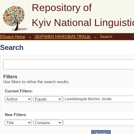
Search
Repository of
Kyiv National Linguisti
DSpace Home
→
ЗБІРНИКИ НАУКОВИХ ПРАЦЬ
→
Search
Search
Filters
Use filters to refine the search results.
Current Filters:
New Filters: