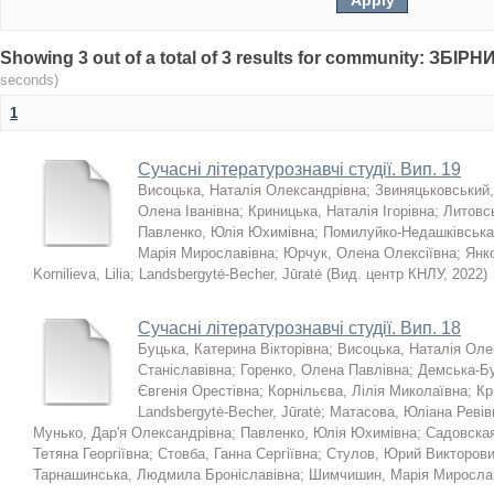
Showing 3 out of a total of 3 results for community: З
seconds)
1
Сучасні літературознавчі студії. Вип. 19
Висоцька, Наталія Олександрівна
;
Звиняцьковський
Олена Іванівна
;
Криницька, Наталія Ігорівна
;
Литовс
Павленко, Юлія Юхимівна
;
Помилуйко-Недашківська
Марія Мирославівна
;
Юрчук, Олена Олексіївна
;
Янк
Kornilieva, Lilia
;
Landsbergytė-Becher, Jūratė
(
Вид. центр КНЛУ
,
2022
)
Сучасні літературознавчі студії. Вип. 18
Буцька, Катерина Вікторівна
;
Висоцька, Наталія Оле
Станіславівна
;
Горенко, Олена Павлівна
;
Демська-Бу
Євгенія Орестівна
;
Корнільєва, Лілія Миколаївна
;
Кр
Landsbergytė-Becher, Jūratė
;
Матасова, Юліана Ревів
Мунько, Дар'я Олександрівна
;
Павленко, Юлія Юхимівна
;
Садовска
Тетяна Георгіївна
;
Стовба, Ганна Сергіївна
;
Стулов, Юрий Викторов
Тарнашинська, Людмила Броніславівна
;
Шимчишин, Марія Миросла