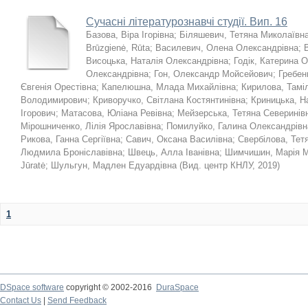
Сучасні літературознавчі студії. Вип. 16
Базова, Віра Ігорівна
;
Біляшевич, Тетяна Миколаївн
Brūzgienė, Rūta
;
Василевич, Олена Олександрівна
;
Висоцька, Наталія Олександрівна
;
Годік, Катерина 
Олександрівна
;
Гон, Олександр Мойсейович
;
Гребен
Євгенія Орестівна
;
Капелюшна, Млада Михайлівна
;
Кирилова, Тамі
Володимирович
;
Криворучко, Світлана Костянтинівна
;
Криницька, На
Ігорович
;
Матасова, Юліана Ревівна
;
Мейзерська, Тетяна Северинів
Мірошниченко, Лілія Ярославівна
;
Помилуйко, Галина Олександрівн
Рикова, Ганна Сергіївна
;
Савич, Оксана Василівна
;
Свербілова, Тетя
Людмила Броніславівна
;
Швець, Алла Іванівна
;
Шимчишин, Марія М
Jūratė
;
Шульгун, Мадлен Едуардівна
(
Вид. центр КНЛУ
,
2019
)
1
DSpace software
copyright © 2002-2016
DuraSpace
Contact Us
|
Send Feedback