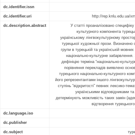
dc.identifier.issn
dc.identifier.uri
http://rep.knlu.edu.ua/
dc.description.abstract
У статті проаналізовано специфіку
культурного компонента турецьк
українському лінгвокультурному простор
турецької художньої прози. Визначено 
групи в турецькій та українській мовних
національно-культурне забарвлення.
дефініцію терміна “національно-культур
порівняння перекладів виявлено основн
турецького національно-культурного ком
його репрезентантами іншого лінгвокульту
ступінь “відкритості” певних лексико-тем
українськими відповідниками та
детермінують можливість таких замін (аде
відтворення турецького
dc.language.iso
dc.publisher
dc.subject
тур