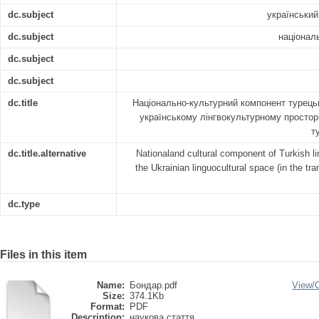
dc.subject
український
dc.subject
націонал
dc.subject
dc.subject
dc.title
Національно-культурний компонент турецьк
українському лінгвокультурному просторі
т
dc.title.alternative
Nationaland cultural component of Turkish lin
the Ukrainian linguocultural space (in the tra
dc.type
Files in this item
Name:
Бондар.pdf
View/
Size:
374.1Kb
Format:
PDF
Description:
наукова стаття