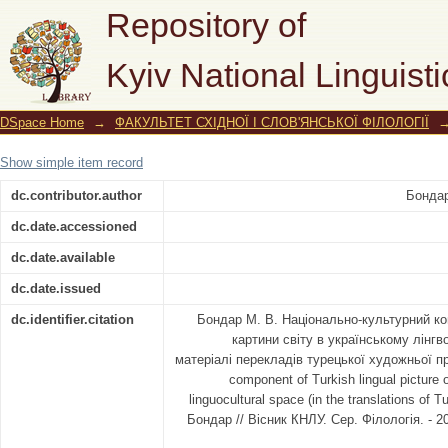
Національно-культурний компоне
Repository of
українському лінгвокультурному про
Kyiv National Linguisti
художньої прози)
DSpace Home
→
ФАКУЛЬТЕТ СХІДНОЇ І СЛОВ'ЯНСЬКОЇ ФІЛОЛОГІЇ
Show simple item record
dc.contributor.author
Бондар
dc.date.accessioned
dc.date.available
dc.date.issued
dc.identifier.citation
Бондар М. В. Національно-культурний ко
картини світу в українському лінгв
матеріалі перекладів турецької художньої про
component of Turkish lingual picture o
linguocultural space (in the translations of T
Бондар // Вісник КНЛУ. Сер. Філологія. - 201