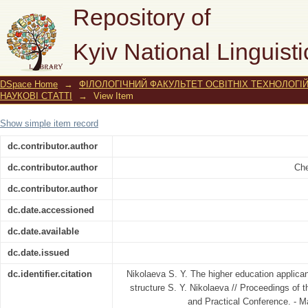
The higher education applicants’ academ
Repository of
Kyiv National Linguisti
DSpace Home
→
ФІЛОЛОГІЧНИЙ ФАКУЛЬТЕТ ОСВІТНІХ ТЕХНОЛОГІ
НАУКОВІ СТАТТІ
→
View Item
Show simple item record
dc.contributor.author
dc.contributor.author
Che
dc.contributor.author
dc.date.accessioned
dc.date.available
dc.date.issued
dc.identifier.citation
Nikolaeva S. Y. The higher education applican
structure S. Y. Nikolaeva // Proceedings of th
and Practical Conference. - Ma