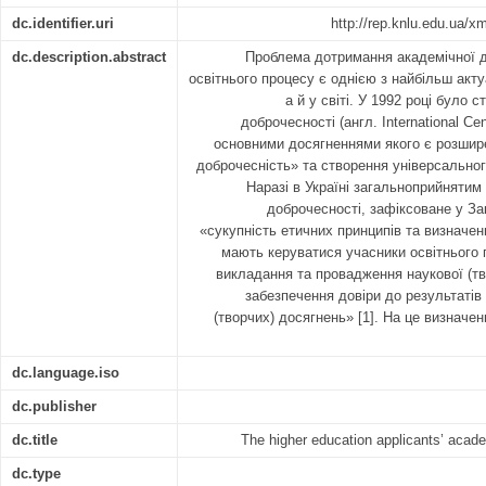
dc.identifier.uri
http://rep.knlu.edu.ua/
dc.description.abstract
Проблема дотримання академічної 
освітнього процесу є однією з найбільш акту
а й у світі. У 1992 році було 
доброчесності (англ. International Cent
основними досягненнями якого є розшир
доброчесність» та створення універсальног
Наразі в Україні загальноприйнятим
доброчесності, зафіксоване у Зак
«сукупність етичних принципів та визначе
мають керуватися учасники освітнього 
викладання та провадження наукової (тв
забезпечення довіри до результатів
(творчих) досягнень» [1]. На це визначен
dc.language.iso
dc.publisher
dc.title
The higher education applicants’ academ
dc.type