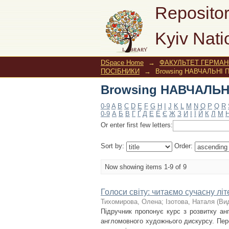
Browsing НАВЧАЛЬНІ
Repositor
Kyiv Nati
DSpace Home
→
ФАКУЛЬТЕТ ГЕРМАНС
ПОСІБНИКИ
→
Browsing НАВЧАЛЬНІ П
Browsing НАВЧАЛЬНІ
0-9
A
B
C
D
E
F
G
H
I
J
K
L
M
N
O
P
Q
R
0-9
А
Б
В
Г
Ґ
Д
Е
Ё
Є
Ж
З
И
І
Ї
Й
К
Л
М
Or enter first few letters:
Sort by:
Order:
Now showing items 1-9 of 9
Голоси світу: читаємо сучасну лі
Тихомирова, Олена
;
Ізотова, Наталя
(
Ви
Підручник пропонує курс з розвитку анг
англомовного художнього дискурсу. Пер