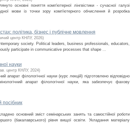
януто основні поняття комп'ютерної лінгвістики - сучасної галузі
одної мови із точки зору комп'ютерного обчислення й розробка
стах: політика, бізнес і публічне мовлення
ичий центр КНЛУ
,
2026
)
ntemporary society. Political leaders, business professionals, educators,
uously participate in communicative processes that shape ...
чної науки
ав. центр КНЛУ
,
2024
)
ий апарат філологічної науки (курс лекцій) підготовлено відповідно
інологічний апарат філологічної науки, яка забезпечує фахову
й посібник
ладено основний зміст семінарських занять та самостійної роботи
ршого (бакалаврського) рівня вищої освіти. Укладання матеріалу