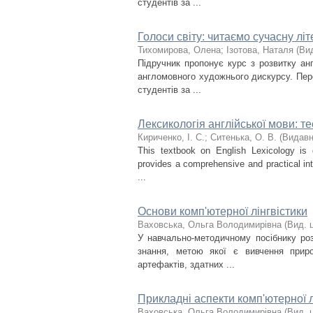
студентів за ...
Голоси світу: читаємо сучасну лі
Тихомирова, Олена
;
Ізотова, Наталя
(
Ви
Підручник пропонує курс з розвитку анг
англомовного художнього дискурсу. Пер
студентів за ...
Лексикологія англійської мови: те
Кириченко, І. С.
;
Ситенька, О. В.
(
Видавн
This textbook on English Lexicology is d
provides a comprehensive and practical int
...
Основи комп'ютерної лінгвістики
Ваховська, Ольга Володимирівна
(
Вид. 
У навчально-методичному посібнику розг
знання, метою якої є вивчення прир
артефактів, здатних ...
Прикладні аспекти комп'ютерної л
Ваховська, Ольга Володимирівна
(
Вид. 