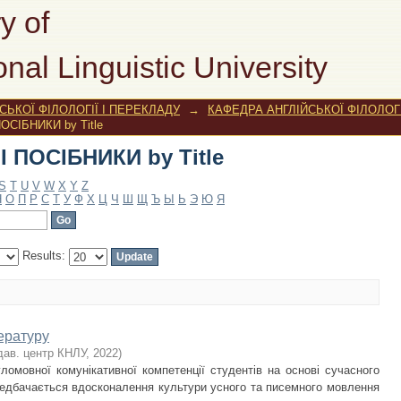
 ПОСІБНИКИ by Title
y of
onal Linguistic University
ЬКОЇ ФІЛОЛОГІЇ І ПЕРЕКЛАДУ
→
КАФЕДРА АНГЛІЙСЬКОЇ ФІЛОЛОГІ
ОСІБНИКИ by Title
 ПОСІБНИКИ by Title
S
T
U
V
W
X
Y
Z
Н
О
П
Р
С
Т
У
Ф
Х
Ц
Ч
Ш
Щ
Ъ
Ы
Ь
Э
Ю
Я
Results:
тературу
дав. центр КНЛУ
,
2022
)
ломовної комунікативної компетенції студентів на основі сучасного
едбачається вдосконалення культури усного та писемного мовлення