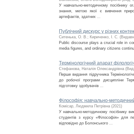
У навчально-методичному посібнику огл
знання, метою якої є вивчення прир
артефактів, здатних ...
Публічний дискурс у різних контек
Ситенька, О. В.
;
Кириченко, І. С.
(
Видавн
Public discourse plays a crucial role in co
media figures, and ordinary citizens contin
Термінологічний апарат філологі
Стефанова, Наталія Олександрівна
(
Вид
Перше видання підручника Термінологічн
до робочої програми дисципліни Терм
підготовку здобувачів ...
Філософія: навчально-методични
Комісар, Людмила Петрівна
(
2021
)
У навчально-методичному посібнику вик
студентів з курсу «Філософія» для пе
відповідно до Болонського ...