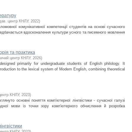
тературу
дав. центр КНЛУ
,
2022
)
ломовної комунікативної компетенції студентів на основі сучасного
едбачається вдосконалення культури усного та писемного мовлення
орія та практика
ичий центр КНЛУ
,
2026
)
esigned primarily for undergraduate students of English philology. It
roduction to the lexical system of Modern English, combining theoretical
центр КНЛУ
,
2023
)
лянуто основні поняття комп'ютерної лінгвістики - сучасної галузі
одної мови із точки зору комп'ютерного обчислення й розробка
інгвістики
центр КНЛУ
,
2023
)