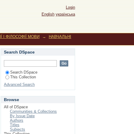
Login
English
українська
Ї І ФІЛОСОФІЇ МОВИ
→
НАВЧАЛЬНІ
Search DSpace
Search DSpace
This Collection
Advanced Search
Browse
All of DSpace
Communities & Collections
By Issue Date
Authors
Titles
Subjects
This Collection