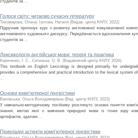
студентів за ...
Голоси світу: читаємо сучасну літературу
Тихомирова, Олена
;
Ізотова, Наталя
(
Видав. центр КНЛУ
,
2022
)
Підручник пропонує курс з розвитку англомовної комунікативної компет
англомовного художнього дискурсу. Передбачається вдосконалення кул
студентів за ...
Лексикологія англійської мови: теорія та практика
Кириченко, І. С.
;
Ситенька, О. В.
(
Видавничий центр КНЛУ
,
2026
)
This textbook on English Lexicology is designed primarily for undergradu
provides a comprehensive and practical introduction to the lexical system o
...
Основи комп'ютерної лінгвістики
Ваховська, Ольга Володимирівна
(
Вид. центр КНЛУ
,
2023
)
У навчально-методичному посібнику розглянуто основні поняття комп'ют
знання, метою якої є вивчення природної мови із точки зору ком
артефактів, здатних ...
Прикладні аспекти комп'ютерної лінгвістики
Ваховська, Ольга Володимирівна
(
Вид. центр КНЛУ
,
2023
)