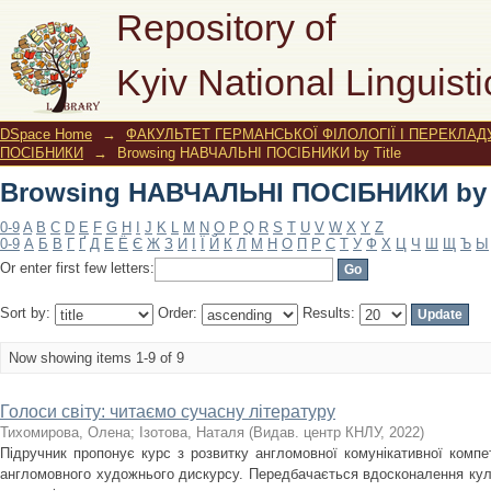
Browsing НАВЧАЛЬНІ ПОСІБНИКИ by T
Repository of
Kyiv National Linguisti
DSpace Home
→
ФАКУЛЬТЕТ ГЕРМАНСЬКОЇ ФІЛОЛОГІЇ І ПЕРЕКЛАД
ПОСІБНИКИ
→
Browsing НАВЧАЛЬНІ ПОСІБНИКИ by Title
Browsing НАВЧАЛЬНІ ПОСІБНИКИ by T
0-9
A
B
C
D
E
F
G
H
I
J
K
L
M
N
O
P
Q
R
S
T
U
V
W
X
Y
Z
0-9
А
Б
В
Г
Ґ
Д
Е
Ё
Є
Ж
З
И
І
Ї
Й
К
Л
М
Н
О
П
Р
С
Т
У
Ф
Х
Ц
Ч
Ш
Щ
Ъ
Ы
Or enter first few letters:
Sort by:
Order:
Results:
Now showing items 1-9 of 9
Голоси світу: читаємо сучасну літературу
Тихомирова, Олена
;
Ізотова, Наталя
(
Видав. центр КНЛУ
,
2022
)
Підручник пропонує курс з розвитку англомовної комунікативної компет
англомовного художнього дискурсу. Передбачається вдосконалення кул