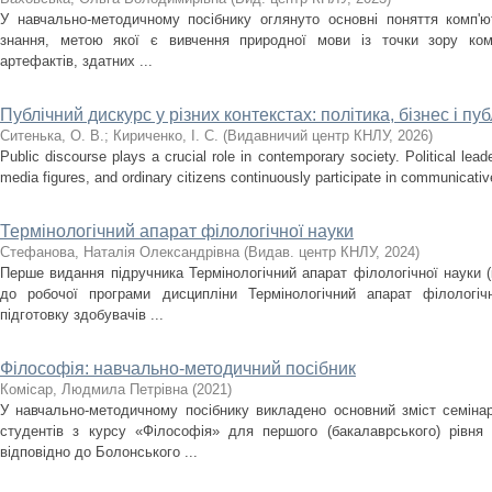
У навчально-методичному посібнику оглянуто основні поняття комп'юте
знання, метою якої є вивчення природної мови із точки зору ком
артефактів, здатних ...
Публічний дискурс у різних контекстах: політика, бізнес і п
Ситенька, О. В.
;
Кириченко, І. С.
(
Видавничий центр КНЛУ
,
2026
)
Public discourse plays a crucial role in contemporary society. Political lea
media figures, and ordinary citizens continuously participate in communicativ
Термінологічний апарат філологічної науки
Стефанова, Наталія Олександрівна
(
Видав. центр КНЛУ
,
2024
)
Перше видання підручника Термінологічний апарат філологічної науки (к
до робочої програми дисципліни Термінологічний апарат філологіч
підготовку здобувачів ...
Філософія: навчально-методичний посібник
Комісар, Людмила Петрівна
(
2021
)
У навчально-методичному посібнику викладено основний зміст семінар
студентів з курсу «Філософія» для першого (бакалаврського) рівня 
відповідно до Болонського ...