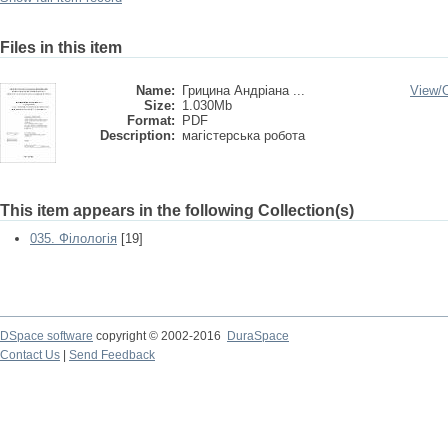
Files in this item
Name:
Грицина Андріана ...
View/
Size:
1.030Mb
Format:
PDF
Description:
магістерська робота
This item appears in the following Collection(s)
035. Філологія
[19]
DSpace software
copyright © 2002-2016
DuraSpace
Contact Us
|
Send Feedback