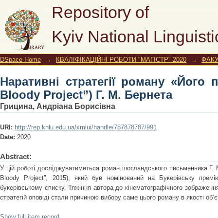
Наративні стратегії роману «Його п
Repository of
Бернета
Kyiv National Linguisti
DSpace Home
→
КВАЛІФІКАЦІЙНІ РОБОТИ "МАГІСТР"-2020
→
ФАКУ
Наративні стратегії роману «Його 
Bloody Project”) Г. М. Бернета
Грицина, Андріана Борисівна
URI:
http://rep.knlu.edu.ua/xmlui/handle/787878787/991
Date:
2020
Abstract:
У цій роботі досліджуватиметься роман шотландського письменника Г. 
Bloody Project”, 2015), який був номінований на Букерівську пре
букерівському списку. Тяжіння автора до кінематографічного зображення
стратегій оповіді стали причиною вибору саме цього роману в якості об’
Show full item record