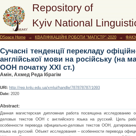
Сучасні тенденції перекладу офіцій
Repository of
російську (на матеріалі документів О
Kyiv National Linguisti
DSpace Home
→
КВАЛІФІКАЦІЙНІ РОБОТИ "МАГІСТР"-2020
→
ФАКУ
Сучасні тенденції перекладу офіційн
англійської мови на російську (на м
ООН початку ХХI ст.)
Амін, Ахмед Реда Ібрагім
URI:
http://rep.knlu.edu.ua/xmlui/handle/787878787/1093
Date:
2020
Abstract:
Данная магистерская дипломная работа посвящена исследованию о
деловых текстов ООН с английского языка на русский. Цель рабо
особенности перевода официально-деловых текстов ООН, датированны
языка на русский. Объект исследования – особенности перевода офиц