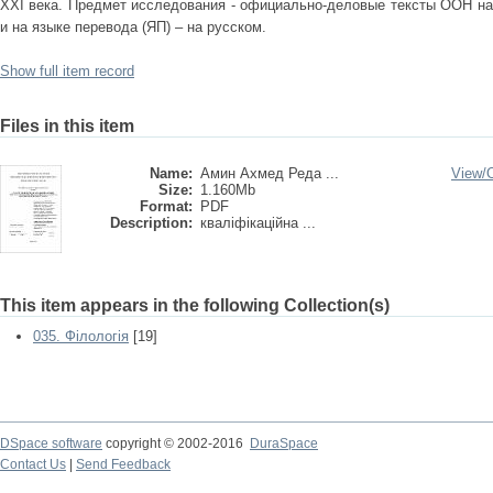
XXI века. Предмет исследования - официально-деловые тексты ООН на 
и на языке перевода (ЯП) – на русском.
Show full item record
Files in this item
Name:
Амин Ахмед Реда ...
View/
Size:
1.160Mb
Format:
PDF
Description:
кваліфікаційна ...
This item appears in the following Collection(s)
035. Філологія
[19]
DSpace software
copyright © 2002-2016
DuraSpace
Contact Us
|
Send Feedback