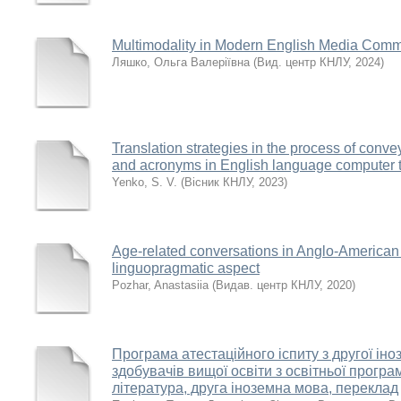
Multimodality in Modern English Media Comm
Ляшко, Ольга Валеріївна
(
Вид. центр КНЛУ
,
2024
)
Translation strategies in the process of conv
and acronyms in English language computer t
Yenko, S. V.
(
Вісник КНЛУ
,
2023
)
Age-related conversations in Anglo-American l
linguopragmatic aspect
Pozhar, Anastasiia
(
Видав. центр КНЛУ
,
2020
)
Програма атестаційного іспиту з другої іно
здобувачів вищої освіти з освітньої програм
література, друга іноземна мова, переклад