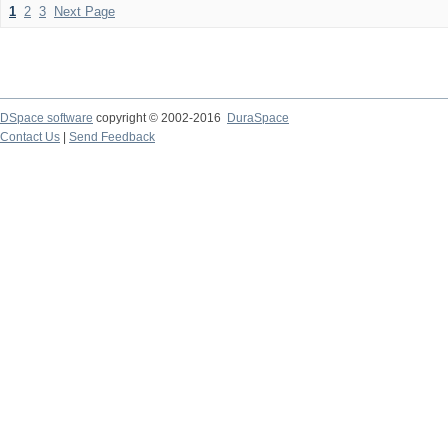
1
2
3
Next Page
DSpace software
copyright © 2002-2016
DuraSpace
Contact Us
|
Send Feedback