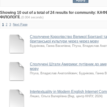
Showing 10 out of a total of 24 results for community: 
ФІЛОЛОГІЇ.
(0.004 seconds)
1
2
3
Next Page
Сполучене Королівство Великої Британії та П
британської культури через через мову
Буднікова, Ганна Василівна
;
Птуха, Владислав Анат
Сполучені Штати Америки: путівник до аме
мову
Птуха, Владислав Анатолійович
;
Буднікова, Ганна В
Intertextuality in Modern English Internet Co
Ляшко, Ольга Валеріївна
(
Вид. центр КНЛУ
,
2024
)