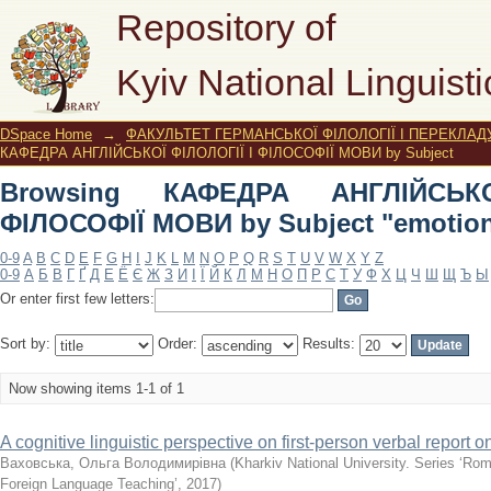
Browsing КАФЕДРА АНГЛІЙСЬКОЇ ФІ
Repository of
"emotion concept"
Kyiv National Linguisti
DSpace Home
→
ФАКУЛЬТЕТ ГЕРМАНСЬКОЇ ФІЛОЛОГІЇ І ПЕРЕКЛАД
КАФЕДРА АНГЛІЙСЬКОЇ ФІЛОЛОГІЇ І ФІЛОСОФІЇ МОВИ by Subject
Browsing КАФЕДРА АНГЛІЙСЬК
ФІЛОСОФІЇ МОВИ by Subject "emotion
0-9
A
B
C
D
E
F
G
H
I
J
K
L
M
N
O
P
Q
R
S
T
U
V
W
X
Y
Z
0-9
А
Б
В
Г
Ґ
Д
Е
Ё
Є
Ж
З
И
І
Ї
Й
К
Л
М
Н
О
П
Р
С
Т
У
Ф
Х
Ц
Ч
Ш
Щ
Ъ
Ы
Or enter first few letters:
Sort by:
Order:
Results:
Now showing items 1-1 of 1
A cognitive linguistic perspective on first-person verbal report
Ваховська, Ольга Володимирівна
(
Kharkiv National University. Series ‘
Foreign Language Teaching’
,
2017
)