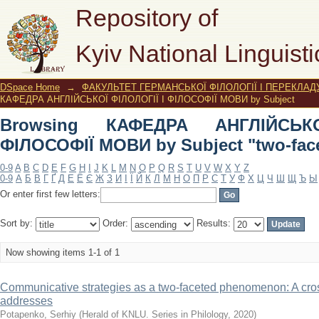
Browsing КАФЕДРА АНГЛІЙСЬКОЇ ФІ
Repository of
"two-faceted method"
Kyiv National Linguisti
DSpace Home
→
ФАКУЛЬТЕТ ГЕРМАНСЬКОЇ ФІЛОЛОГІЇ І ПЕРЕКЛАД
КАФЕДРА АНГЛІЙСЬКОЇ ФІЛОЛОГІЇ І ФІЛОСОФІЇ МОВИ by Subject
Browsing КАФЕДРА АНГЛІЙСЬК
ФІЛОСОФІЇ МОВИ by Subject "two-fac
0-9
A
B
C
D
E
F
G
H
I
J
K
L
M
N
O
P
Q
R
S
T
U
V
W
X
Y
Z
0-9
А
Б
В
Г
Ґ
Д
Е
Ё
Є
Ж
З
И
І
Ї
Й
К
Л
М
Н
О
П
Р
С
Т
У
Ф
Х
Ц
Ч
Ш
Щ
Ъ
Ы
Or enter first few letters:
Sort by:
Order:
Results:
Now showing items 1-1 of 1
Communicative strategies as a two-faceted phenomenon: A cross
addresses
Potapenko, Serhiy
(
Herald of KNLU. Series in Philology
,
2020
)