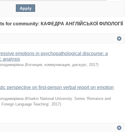
results for community: КАФЕДРА АНГЛІЙСЬКОЇ ФІЛОЛОГІЇ
essive emotions in psychopathological discourse: a
ic analysis
олодимирівна
(
Когниция, коммуникация, дискурс
,
2017
)
stic perspective on first-person verbal report on emotion
олодимирівна
(
Kharkiv National University. Series ‘Romance and
 Foreign Language Teaching’
,
2017
)