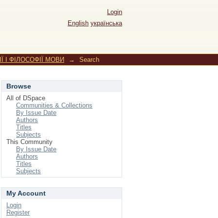
Login
English
українська
Ї І ФІЛОСОФІЇ МОВИ
→
Search
Browse
All of DSpace
Communities & Collections
By Issue Date
Authors
Titles
Subjects
This Community
By Issue Date
Authors
Titles
Subjects
My Account
Login
Register