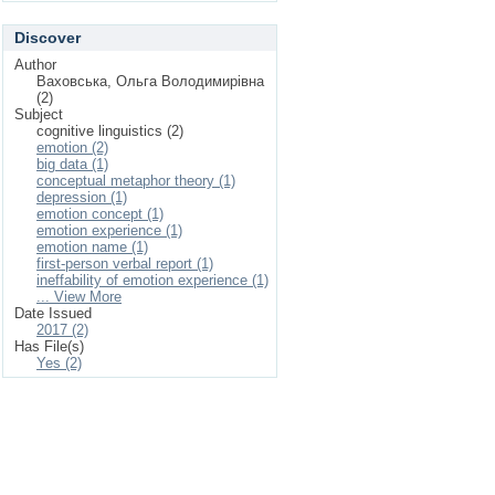
Discover
Author
Ваховська, Ольга Володимирівна
(2)
Subject
cognitive linguistics (2)
emotion (2)
big data (1)
conceptual metaphor theory (1)
depression (1)
emotion concept (1)
emotion experience (1)
emotion name (1)
first-person verbal report (1)
ineffability of emotion experience (1)
... View More
Date Issued
2017 (2)
Has File(s)
Yes (2)