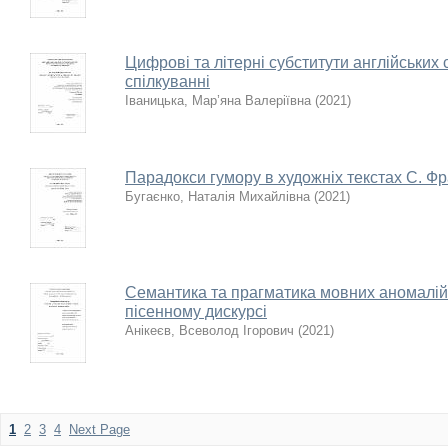
Цифрові та літерні субститути англійських сл
спілкуванні
Іваницька, Мар’яна Валеріївна
(
2021
)
Парадокси гумору в художніх текстах С. Фр
Бугаєнко, Наталія Михайлівна
(
2021
)
Семантика та прагматика мовних аномалій
пісенному дискурсі
Анікеєв, Всеволод Ігорович
(
2021
)
1
2
3
4
Next Page