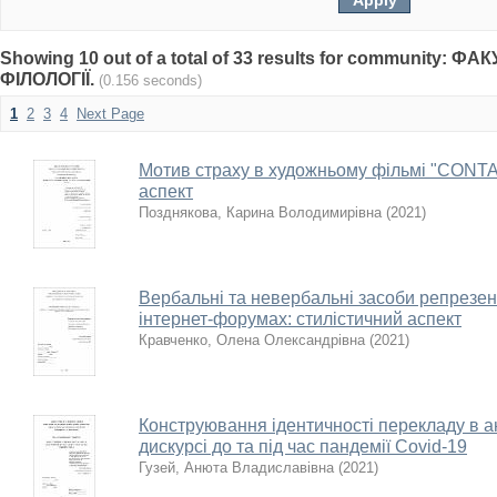
Showing 10 out of a total of 33 results for community:
ФІЛОЛОГІЇ.
(0.156 seconds)
1
2
3
4
Next Page
Мотив страху в художньому фільмі "CONT
аспект
Позднякова, Карина Володимирівна
(
2021
)
Вербальні та невербальні засоби репрезен
інтернет-форумах: стилістичний аспект
Кравченко, Олена Олександрівна
(
2021
)
Конструювання ідентичності перекладу в а
дискурсі до та під час пандемії Covid-19
Гузей, Анюта Владиславівна
(
2021
)