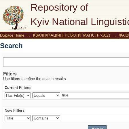
Search
Repository of
Kyiv National Linguisti
DSpace Home
→
КВАЛІФІКАЦІЙНІ РОБОТИ "МАГІСТР"-2021
→
ФАКУ
Search
Filters
Use filters to refine the search results.
Current Filters:
New Filters: