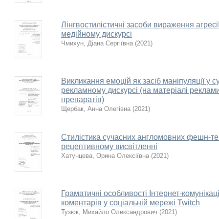
Лінгвостилістичні засоби вираження агрес
медійному дискурсі
Чмихун, Діана Сергіївна
(
2021
)
Викликання емоцій як засіб маніпуляції у
рекламному дискурсі (на матеріалі реклам
препаратів)
Щербак, Анна Олегівна
(
2021
)
Стилістика сучасних англомовних фешн-те
рецептивному висвітленні
Хатунцева, Орина Олексіївна
(
2021
)
Граматичні особливості Інтернет-комунікац
коментарів у соціальній мережі Twitch
Тузюк, Михайло Олександрович
(
2021
)