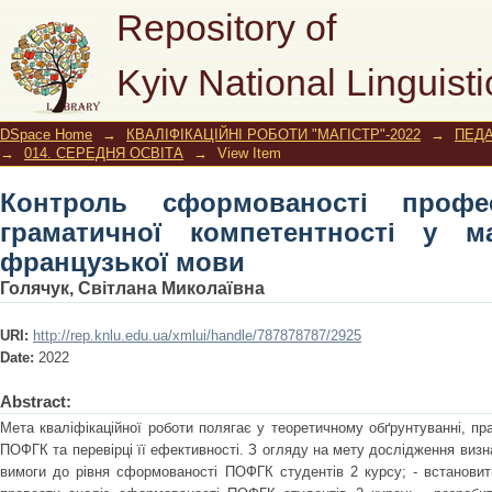
Контроль сформованості проф
Repository of
компетентності у майбутніх вчителі
Kyiv National Linguisti
DSpace Home
→
КВАЛІФІКАЦІЙНІ РОБОТИ "МАГІСТР"-2022
→
ПЕДА
→
014. СЕРЕДНЯ ОСВІТА
→
View Item
Контроль сформованості професі
граматичної компетентності у ма
французької мови
Голячук, Світлана Миколаївна
URI:
http://rep.knlu.edu.ua/xmlui/handle/787878787/2925
Date:
2022
Abstract:
Мета кваліфікаційної роботи полягає у теоретичному обґрунтуванні, пр
ПОФГК та перевірці її ефективності. З огляду на мету дослідження визна
вимоги до рівня сформованості ПОФГК студентів 2 курсу; - встановит