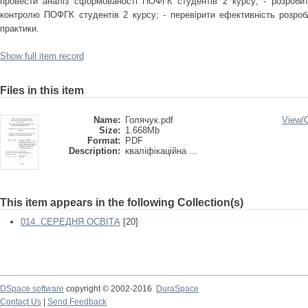
провести аналіз сформованості ПОФГК студентів 2 курсу; - розроби
контролю ПОФГК студентів 2 курсу; - перевірити ефективність розробл
практики.
Show full item record
Files in this item
Name:
Голячук.pdf
View/
Size:
1.668Mb
Format:
PDF
Description:
кваліфікаційна ...
This item appears in the following Collection(s)
014. СЕРЕДНЯ ОСВІТА
[20]
DSpace software
copyright © 2002-2016
DuraSpace
Contact Us
|
Send Feedback