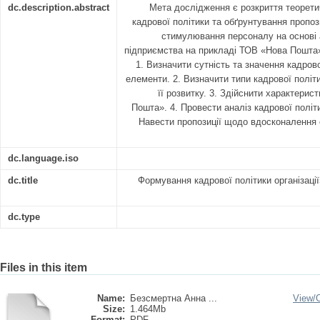
dc.description.abstract
Мета дослідження є розкриття теорети
кадрової політики та обґрунтування пропо
стимулювання персоналу на основі а
підприємства на прикладі ТОВ «Нова Пошта
1. Визначити сутність та значення кадрової 
елементи. 2. Визначити типи кадрової політ
її розвитку. 3. Здійснити характерис
Пошта». 4. Провести аналіз кадрової полі
Навести пропозиції щодо вдосконалення
dc.language.iso
dc.title
Формування кадрової політики організаці
dc.type
Files in this item
Name:
Безсмертна Анна ...
View/
Size:
1.464Mb
Format:
PDF