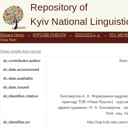
Формування кадрової політики орган
Repository of
Kyiv National Linguisti
DSpace Home
→
КУРСОВІ РОБОТИ
→
2022/2023 н. р.
→
073. МЕ
View Item
Show simple item record
dc.contributor.author
Безс
dc.date.accessioned
dc.date.available
dc.date.issued
dc.identifier.citation
Безсмертна А. А. Формування кадрової 
прикладі ТОВ «Нова Пошта») : курсов
адміністрування / А. А. Безсмертна ; на
Київ. нац. лін
dc.identifier.uri
http://rep.knlu.edu.ua/