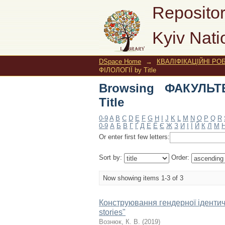
Browsing ФАКУЛЬТЕТ
Repositor
Kyiv Nati
DSpace Home
→
КВАЛІФІКАЦІЙНІ РОБ
ФІЛОЛОГІЇ by Title
Browsing ФАКУЛЬТ
Title
0-9
A
B
C
D
E
F
G
H
I
J
K
L
M
N
O
P
Q
R
0-9
А
Б
В
Г
Ґ
Д
Е
Ё
Є
Ж
З
И
І
Ї
Й
К
Л
М
Or enter first few letters:
Sort by:
Order:
Now showing items 1-3 of 3
Конструювання гендерної ідентично
stories"
Вознюк, К. В.
(
2019
)