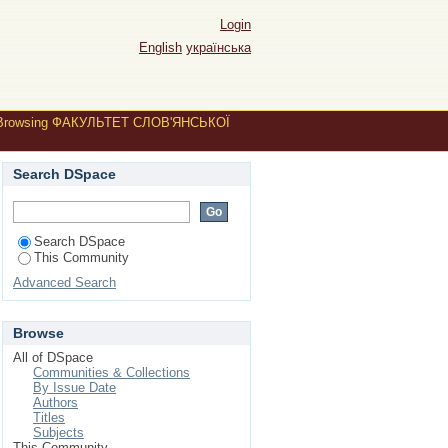
Login
English
українська
Browsing ФАКУЛЬТЕТ СЛОВ'ЯНСЬКОЇ
Search DSpace
Search DSpace
This Community
Advanced Search
Browse
All of DSpace
Communities & Collections
By Issue Date
Authors
Titles
Subjects
This Community