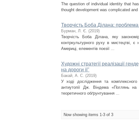
The question of individual identity that h
thought development was complicated and mod
Творчість Боба Ділана: проблема 
Бурман, Л. Є.
(
2019
)
Творчість Боба Ділана, яку законом
контркультурного руху в мистецтві, є 
Америці, елементів поезії ...
Художні стратегії реалізації генд
на дороги її"
Бакай, А. С.
(
2019
)
У ході дослідження та комплексного а
антиутопії Дж. Віндема «Поглянь на
теоретичного обґрунтування ...
Now showing items 1-3 of 3