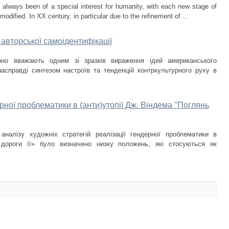
as always been of a special interest for humanity, with each new stage of
ified. In XX century, in particular due to the refinement of ...
авторської самоідентифікації
ірно вважають одним зі зразків вираження ідей американського
насправді синтезом настроїв та тенденцій контркультурного руху в
ерної проблематики в (анти)утопії Дж. Віндема "Поглянь
налізу художніх стратегій реалізації гендерної проблематики в
 дороги її» було визначено низку положень, які стосуються як