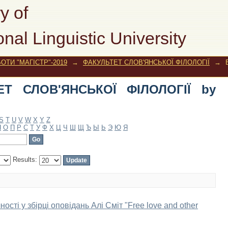
 СЛОВ'ЯНСЬКОЇ ФІЛОЛОГІЇ by Title
y of
onal Linguistic University
ОТИ "МАГІСТР"-2019
→
ФАКУЛЬТЕТ СЛОВ'ЯНСЬКОЇ ФІЛОЛОГІЇ
→
ЕТ СЛОВ'ЯНСЬКОЇ ФІЛОЛОГІЇ by
S
T
U
V
W
X
Y
Z
Н
О
П
Р
С
Т
У
Ф
Х
Ц
Ч
Ш
Щ
Ъ
Ы
Ь
Э
Ю
Я
Results:
сті у збірці оповідань Алі Сміт "Free love and other