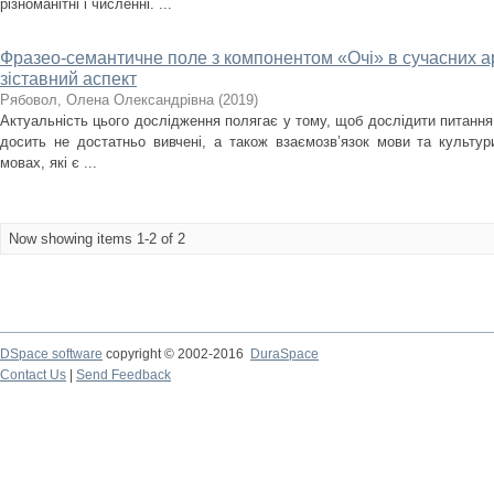
різноманітні і численні. ...
Фразео-семантичне поле з компонентом «Очі» в сучасних ара
зіставний аспект
Рябовол, Олена Олександрівна
(
2019
)
Актуальність цього дослідження полягає у тому, щоб дослідити питання 
досить не достатньо вивчені, а також взаємозв’язок мови та культури
мовах, які є ...
Now showing items 1-2 of 2
DSpace software
copyright © 2002-2016
DuraSpace
Contact Us
|
Send Feedback