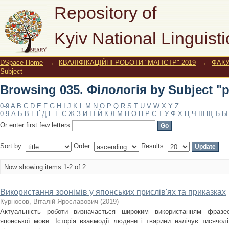
Browsing 035. Філологія by Subject "
Repository of
Kyiv National Linguisti
DSpace Home
→
КВАЛІФІКАЦІЙНІ РОБОТИ "МАГІСТР"-2019
→
ФАК
Subject
Browsing 035. Філологія by Subject "
0-9
A
B
C
D
E
F
G
H
I
J
K
L
M
N
O
P
Q
R
S
T
U
V
W
X
Y
Z
0-9
А
Б
В
Г
Ґ
Д
Е
Ё
Є
Ж
З
И
І
Ї
Й
К
Л
М
Н
О
П
Р
С
Т
У
Ф
Х
Ц
Ч
Ш
Щ
Ъ
Ы
Or enter first few letters:
Sort by:
Order:
Results:
Now showing items 1-2 of 2
Використання зоонімів у японських прислів'ях та приказках
Курносов, Віталій Ярославович
(
2019
)
Актуальність роботи визначається широким використанням фразеоло
японської мови. Історія взаємодії людини і тварини налічує тисячолі