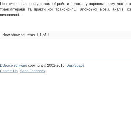
Практичне значення дипломної роботи полягає у порівняльному лінгвіс
транслітерації та практичної транскрипції японської мови, аналізі ї
визначенні ...
Now showing items 1-1 of 1
DSpace software
copyright © 2002-2016
DuraSpace
Contact Us
|
Send Feedback