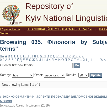
Browsing 035. Філологія by Subject "s
Repository of
Kyiv National Linguisti
DSpace Home
→
КВАЛІФІКАЦІЙНІ РОБОТИ "МАГІСТР"-2019
→
ФАК
Subject
Browsing 035. Філологія by Subjec
terms"
0-9
A
B
C
D
E
F
G
H
I
J
K
L
M
N
O
P
Q
R
S
T
U
V
W
X
Y
Z
0-9
А
Б
В
Г
Ґ
Д
Е
Ё
Є
Ж
З
И
І
Ї
Й
К
Л
М
Н
О
П
Р
С
Т
У
Ф
Х
Ц
Ч
Ш
Щ
Ъ
Ы
Or enter first few letters:
Sort by:
Order:
Results:
Now showing items 1-1 of 1
Лексико-семантичні аспекти перекладу англомовної академ
мовою
Бєлджуді, Самір Туфікович
(
2019
)