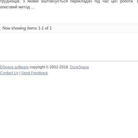
труднощів, з якими зіштовхується перекладач під час цієї роботи. 
описовий метод ...
Now showing items 1-1 of 1
DSpace software
copyright © 2002-2016
DuraSpace
Contact Us
|
Send Feedback