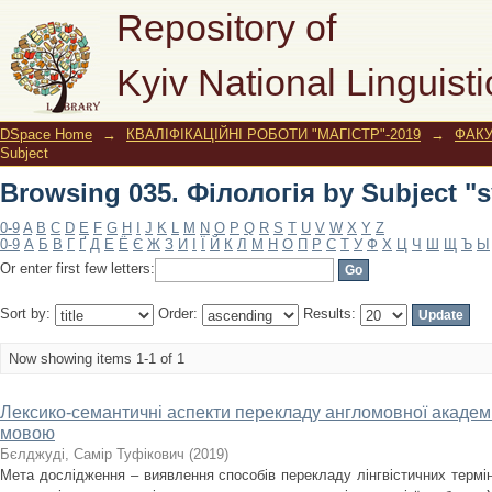
Browsing 035. Філологія by Subject 
Repository of
Kyiv National Linguisti
DSpace Home
→
КВАЛІФІКАЦІЙНІ РОБОТИ "МАГІСТР"-2019
→
ФАК
Subject
Browsing 035. Філологія by Subject 
0-9
A
B
C
D
E
F
G
H
I
J
K
L
M
N
O
P
Q
R
S
T
U
V
W
X
Y
Z
0-9
А
Б
В
Г
Ґ
Д
Е
Ё
Є
Ж
З
И
І
Ї
Й
К
Л
М
Н
О
П
Р
С
Т
У
Ф
Х
Ц
Ч
Ш
Щ
Ъ
Ы
Or enter first few letters:
Sort by:
Order:
Results:
Now showing items 1-1 of 1
Лексико-семантичні аспекти перекладу англомовної академ
мовою
Бєлджуді, Самір Туфікович
(
2019
)
Мета дослідження – виявлення способів перекладу лінгвістичних терміні