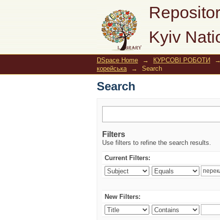
Search
Repositor
Kyiv Nati
DSpace Home
→
КУРСОВІ РОБОТИ
корейська
→
Search
Search
Filters
Use filters to refine the search results.
Current Filters:
New Filters: