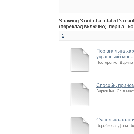
Showing 3 out of a total of 3 re
(переклад включно), перша - к
1
Порівняльна хара
українській мова
Нестеренко, Дарина 
Способи, прийом
Варюшіна, Єлизавет
Суспільно-політ
Воробйова, Діана В