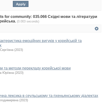
sults for community: 035.066 Східні мови та літератури
орейська.
(0.003 seconds)
ктеристика емоційних вигуків у корейській та
х
Сергіївна
(
2023
)
и та методи перекладу корейської мови
а Юріївна
(
2023
)
ична лексика в сеульському та пхеньянському діалектах
олодимирівна
(
2023
)