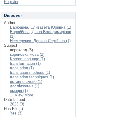
Register
Discover
Author
Варюшіна, Єлизавета Юріївна (1)
Воробйова, Діана Володимирівна
(1)
Нестеренко, Дарина Сергіївна (1)
Subject
переклад (3)
корейська мова (2)
Korean language (1)
transformation (1)
translation (1)
translation methods (1)
translation techniques (1)
вставне слово (1)
дослідження (1)
емоція (1)
... View More
Date Issued
2023 (3)
Has File(s)
Yes (3)