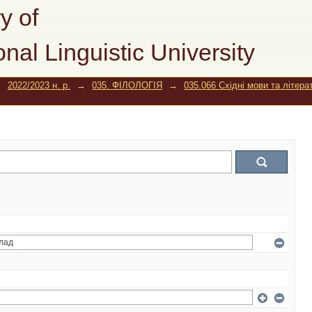
y of
onal Linguistic University
→
2022/2023 н. р.
→
035. ФІЛОЛОГІЯ
→
035.066 Східні мови та літера