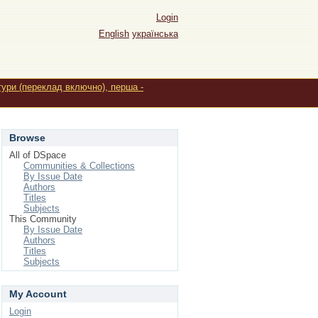
Login
English
українська
тури (переклад включно), перша -
Browse
All of DSpace
Communities & Collections
By Issue Date
Authors
Titles
Subjects
This Community
By Issue Date
Authors
Titles
Subjects
My Account
Login