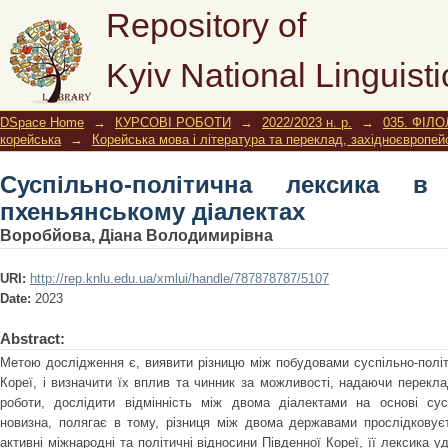
Суспільно-політична лексика в сеул
Repository of
Kyiv National Linguisti
DSpace Home
→
КУРСОВІ РОБОТИ
→
2022/2023 н. р.
→
035. ФІЛО
корейська
→
Корейська мова і література та переклад, західноєвропей
Суспільно-політична лексика в
пхеньянському діалектах
Воробйова, Діана Володимирівна
URI:
http://rep.knlu.edu.ua/xmlui/handle/787878787/5107
Date:
2023
Abstract:
Метою дослідження є, виявити різницю між побудовами суспільно-політи
Кореї, і визначити їх вплив та чинник за можливості, надаючи перекл
роботи, дослідити відмінність між двома діалектами на основі сусп
новизна, полягає в тому, різниця між двома державами прослідковуєт
активні міжнародні та політичні відносини Південної Кореї, її лексика у