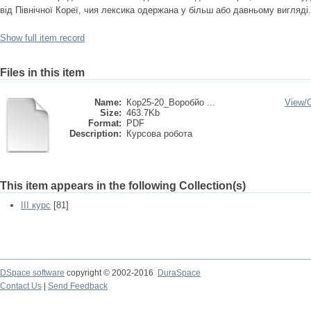
від Північної Кореї, чия лексика одержана у більш або давньому вигляді.
Show full item record
Files in this item
Name:
Кор25-20_Воробйо ...
View/
Size:
463.7Kb
Format:
PDF
Description:
Курсова робота
This item appears in the following Collection(s)
III курс
[81]
DSpace software
copyright © 2002-2016
DuraSpace
Contact Us
|
Send Feedback