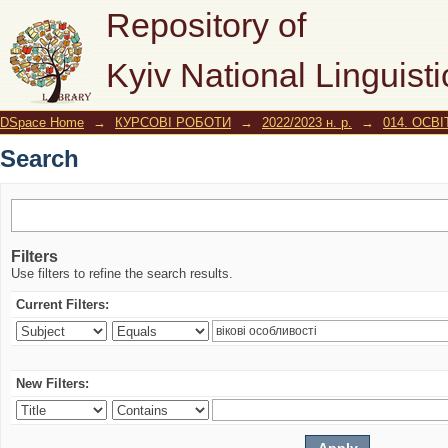
Search
Repository of
Kyiv National Linguisti
DSpace Home
→
КУРСОВІ РОБОТИ
→
2022/2023 н. р.
→
014. ОСВІ
Search
Filters
Use filters to refine the search results.
Current Filters:
New Filters: