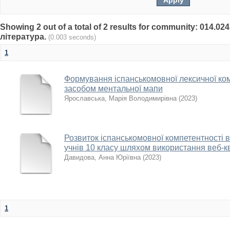
Showing 2 out of a total of 2 results for community: 014.02
література.
(0.003 seconds)
1
Формування іспанськомовної лексичної комп
засобом ментальної мапи
Ярославська, Марія Володимирівна
(
2023
)
Розвиток іспанськомовної компетентності 
учнів 10 класу шляхом використання веб-к
Давидова, Анна Юріївна
(
2023
)
1