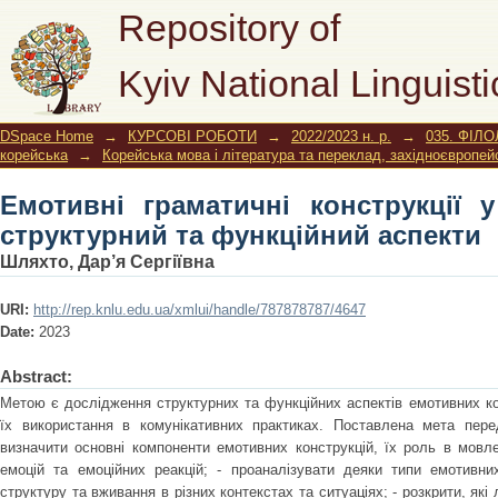
Емотивні граматичні конструкці
Repository of
функційний аспекти
Kyiv National Linguisti
DSpace Home
→
КУРСОВІ РОБОТИ
→
2022/2023 н. р.
→
035. ФІЛО
корейська
→
Корейська мова і література та переклад, західноєвропей
Емотивні граматичні конструкції у
структурний та функційний аспекти
Шляхто, Дар’я Сергіївна
URI:
http://rep.knlu.edu.ua/xmlui/handle/787878787/4647
Date:
2023
Abstract:
Метою є дослідження структурних та функційних аспектів емотивних кон
їх використання в комунікативних практиках. Поставлена мета пере
визначити основні компоненти емотивних конструкцій, їх роль в мовле
емоцій та емоційних реакцій; - проаналізувати деяки типи емотивних
структуру та вживання в різних контекстах та ситуаціях; - розкрити, які 