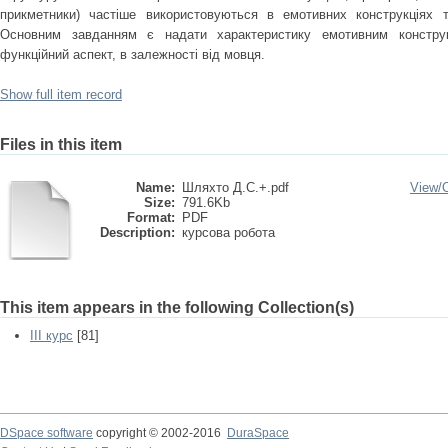
прикметники) частіше використовуються в емотивних конструкціях 
Основним завданням є надати характеристику емотивним конструк
функційний аспект, в залежності від мовця.
Show full item record
Files in this item
Name:
Шляхто Д.С.+.pdf
View/
Size:
791.6Kb
Format:
PDF
Description:
курсова робота
This item appears in the following Collection(s)
III курс
[81]
DSpace software
copyright © 2002-2016
DuraSpace