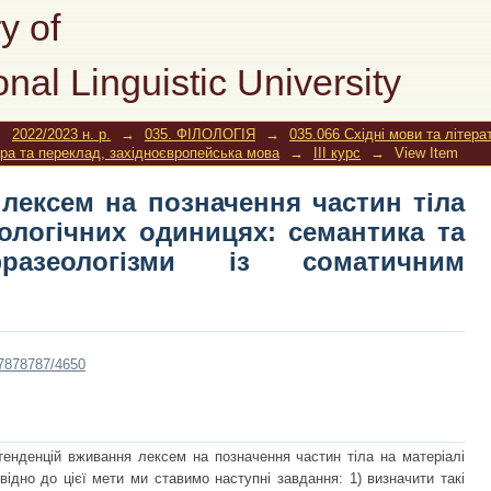
ня лексем на позначення частин 
y of
иницях: семантика та функціювання
onal Linguistic University
ентом)
→
2022/2023 н. р.
→
035. ФІЛОЛОГІЯ
→
035.066 Східні мови та літера
ура та переклад, західноєвропейська мова
→
III курс
→
View Item
 лексем на позначення частин тіла
ологічних одиницях: семантика та
разеологізми із соматичним
787878787/4650
 тенденцій вживання лексем на позначення частин тіла на матеріалі
відно до цієї мети ми ставимо наступні завдання: 1) визначити такі