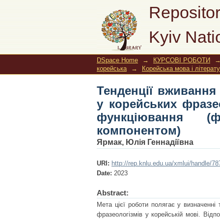
Тенденції вживан
Repositor
фразеологічних од
Kyiv Nati
соматичним компон
DSpace Home
→
КУРСОВІ РОБОТИ
корейська
→
Корейська мова і літерат
Тенденції вживання
у корейських фразе
функціювання (ф
компонентом)
Ярмак, Юлія Геннадіївна
URI:
http://rep.knlu.edu.ua/xmlui/handle/
Date:
2023
Abstract:
Мета цієї роботи полягає у визначенні
фразеологізмів у корейській мові. Відпо