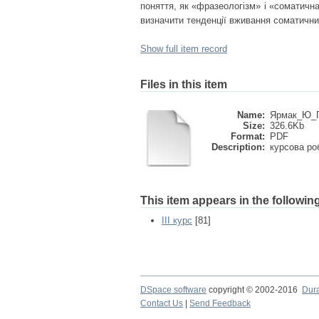
поняття, як «фразеологізм» і «соматична
визначити тенденції вживання соматичних
Show full item record
Files in this item
Name:
Ярмак_Ю_Г
Size:
326.6Kb
Format:
PDF
Description:
курсова ро
This item appears in the following
III курс
[81]
DSpace software
copyright © 2002-2016
Dur
Contact Us
|
Send Feedback