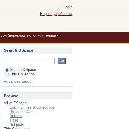
тіла у корейських
Login
 (фразеологізми із
English
українська
тури (переклад включно), перша -
Search DSpace
Search DSpace
This Collection
Advanced Search
Browse
All of DSpace
Communities & Collections
By Issue Date
Authors
Titles
Subjects
This Collection