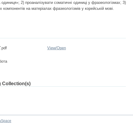
 одиниця»; 2) проаналізувати соматичні одиниці у фразеологізмах; 3)
 компонентів на матеріалах фразеологізмів у корейській мові.
.pdf
View/
Open
бота
 Collection(s)
aSpace