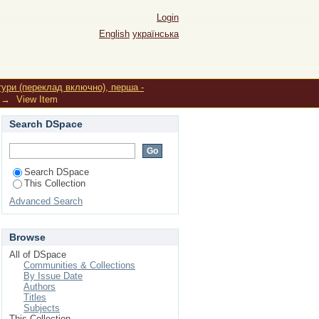
Login
English
українська
тури (переклад включно), перша -
→
View Item
Search DSpace
Search DSpace
This Collection
Advanced Search
Browse
All of DSpace
Communities & Collections
By Issue Date
Authors
Titles
Subjects
This Collection