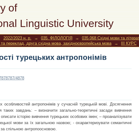
ості турецьких антропонімів
y of
onal Linguistic University
→
2022/2023 н. р.
→
035. ФІЛОЛОГІЯ
→
035.068 Східні мови та літера
а та переклад, друга східна мова, західноєвропейська мова
→
ІІІ КУРС
ості турецьких антропонімів
787878787/4878
 особливостей антропонімів у сучасній турецькій мові. Досягнення
 таких завдань: – визначити загально-теоретичні засади вивчення
- описати історію вивчення турецьких особових імен; – проаналізувати
рецької мови за їх загальною назвою; - охарактеризувати семантичні
и за спільною антропоосновою.