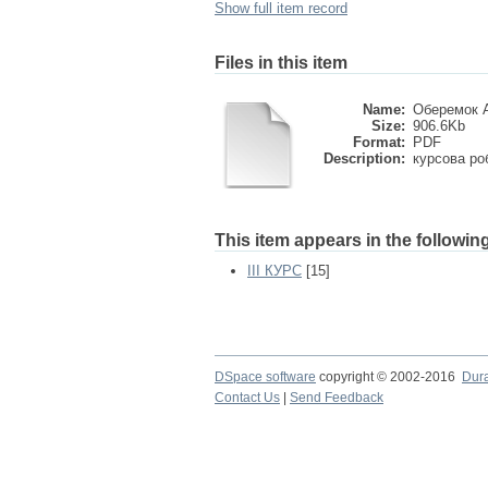
Show full item record
Files in this item
Name:
Оберемок А
Size:
906.6Kb
Format:
PDF
Description:
курсова ро
This item appears in the following
ІІІ КУРС
[15]
DSpace software
copyright © 2002-2016
Dur
Contact Us
|
Send Feedback