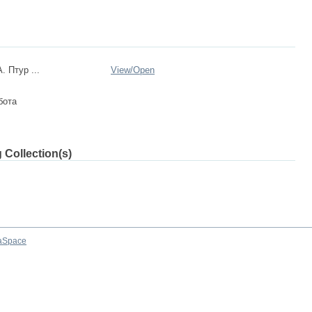
. Птур ...
View/
Open
бота
 Collection(s)
aSpace