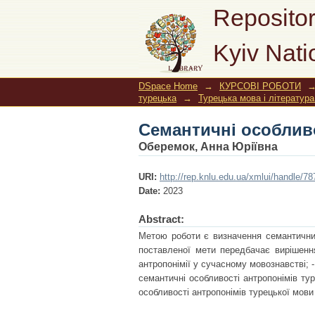
Семантичні особлив
Repositor
Kyiv Nati
DSpace Home
→
КУРСОВІ РОБОТИ
турецька
→
Турецька мова і літератур
Семантичні особлив
Оберемок, Анна Юріївна
URI:
http://rep.knlu.edu.ua/xmlui/handle/
Date:
2023
Abstract:
Метою роботи є визначення семантичних
поставленої мети передбачає вирішення
антропонімії у сучасному мовознавстві; 
семантичні особливості антропонімів ту
особливості антропонімів турецької мов