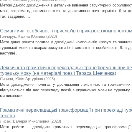
Метою даного дослідження є детальне вивчення структурних особливостей
мові, зокрема однокомпонентних та двокомпонентних термінів. Для д
такі завдання: ...
Семантичні особливості прислів'їв і приказок з компонентом
Гончарук, Каріна Юріївна
(
2023
)
Мета даної роботи полягає у досліджені компонентів «розум та знання» 
турецької мови та охарактеризувати їхні семантичні особливості. Для д
наступні ...
Лексичні та граматичні перекладацькі трансформації при пер
турецьку мову (на матеріалі поезії Тараса Шевченка)
Синиця, Юлія Артурівна
(
2023
)
Мета дослідження полягає у дослідженні лексичних та граматичних 
відбуваються під час перекладу поезії з української мови на турецьку
ми виконали ...
Граматичні перекладацькі трансформації при перекладі тур
текстів
Лисак, Валерія Миколаївна
(
2023
)
Мета роботи – дослідити граматичні перекладацькі трансформації 