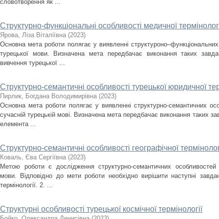
словотворення як ...
Структурно-функціональні особливості медичної термінології
Ярова, Ліза Віталіївна
(
2023
)
Основна мета роботи полягає у виявленні структуроно–функціональних 
турецької мови. Визначена мета передбачає виконання таких завда
вивчення турецької ...
Структурно-семантичні особливості турецької юридичної тер
Пирлик, Богдана Володимирівна
(
2023
)
Основна мета роботи полягає у виявленні структурно-семантичних осо
сучасній турецькій мові. Визначена мета передбачає виконання таких зав
елемента ...
Структурно-семантичні особливості географічної термінологі
Коваль, Єва Сергіївна
(
2023
)
Метою роботи є дослідження структурно-семантичних особливостей ге
мови. Відповідно до мети роботи необхідно вирішити наступні завдан
термінології. 2. ...
Структурні особливості турецької космічної термінології
Бойко, Олександра Денисівна
(
2023
)