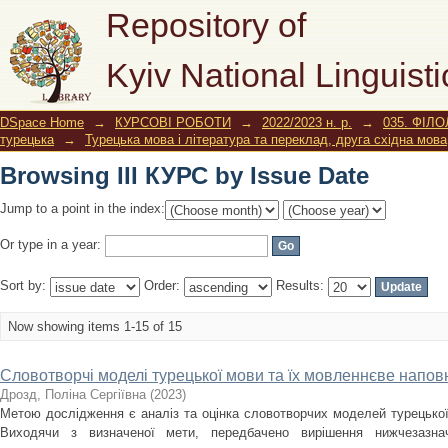
Browsing ІІІ КУРС by Issue Date
Repository of
Kyiv National Linguisti
DSpace Home
→
КУРСОВІ РОБОТИ
→
2022/2023 н. р.
→
035. ФІЛО
турецька
→
Турецька мова і література та переклад, друга східна мов
Browsing ІІІ КУРС by Issue Date
Jump to a point in the index:
Or type in a year:
Sort by:
Order:
Results:
Now showing items 1-15 of 15
Словотворчі моделі турецької мови та їх мовленнєве напо
Дрозд, Поліна Сергіївна
(
2023
)
Метою дослідження є аналіз та оцінка словотворчих моделей турецької
Виходячи з визначеної мети, передбачено вирішення нижчезазнач