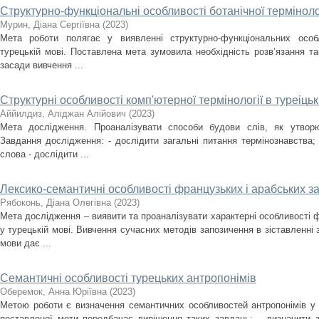
Структурно-функціональні особливості ботанічної термінолог
Мурин, Діана Сергіївна
(
2023
)
Мета роботи полягає у виявленні структурно-функціональних особл
турецькій мові. Поставлена мета зумовила необхідність розв’язання та
засади вивчення ...
Структурні особливості комп'ютерної термінології в туреіцьк
Аййилдиз, Аліджан Алійович
(
2023
)
Мета дослідження. Проаналізувати способи будови слів, як утворю
Завдання дослідження: - дослідити загальні питання термінознавства;
слова - дослідити ...
Лексико-семантичні особливості французьких і арабських за
Рябоконь, Діана Олегівна
(
2023
)
Мета дослідження – виявити та проаналізувати характерні особливості 
у турецькій мові. Вивчення сучасних методів запозичення в зіставленні
мови дає ...
Семантичні особливості турецьких антропонімів
Оберемок, Анна Юріївна
(
2023
)
Метою роботи є визначення семантичних особливостей антропонімів у с
поставленої мети передбачає вирішення таких завдань: – визначити з