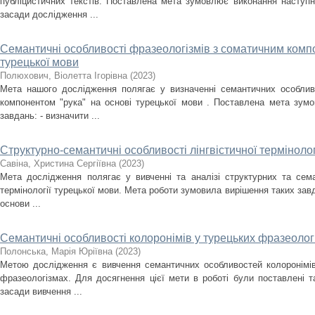
публіцистичних текстів. Поставлена мета зумовлює виконання наступни
засади дослідження ...
Семантичні особливості фразеологізмів з соматичним компо
турецької мови
Полюхович, Віолетта Ігорівна
(
2023
)
Мета нашого дослідження полягає у визначенні семантичних особлив
компонентом "рука" на основі турецької мови . Поставлена мета зумов
завдань: - визначити ...
Структурно-семантичні особливості лінгвістичної термінологі
Савіна, Христина Сергіївна
(
2023
)
Мета дослідження полягає у вивченні та аналізі структурних та сема
термінології турецької мови. Мета роботи зумовила вирішення таких завд
основи ...
Семантичні особливості колоронімів у турецьких фразеолог
Полонська, Марія Юріївна
(
2023
)
Метою дослідження є вивчення семантичних особливостей колоронімів
фразеологізмах. Для досягнення цієї мети в роботі були поставлені та
засади вивчення ...